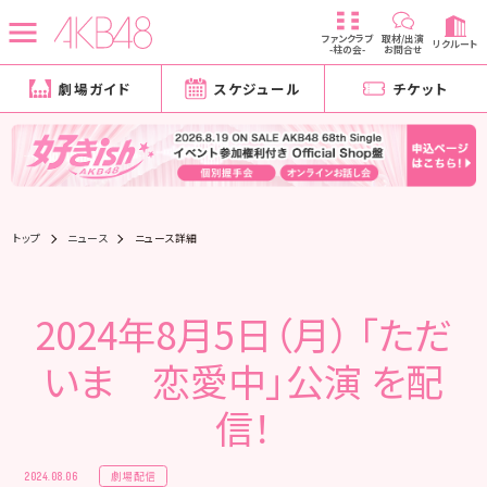
ファンクラブ
取材/出演
リクルート
-柱の会-
お問合せ
劇場ガイド
スケジュール
チケット
トップ
ニュース
ニュース詳細
2024年8月5日（月） 「ただ
いま 恋愛中」公演 を配
信！
劇場配信
2024.08.06