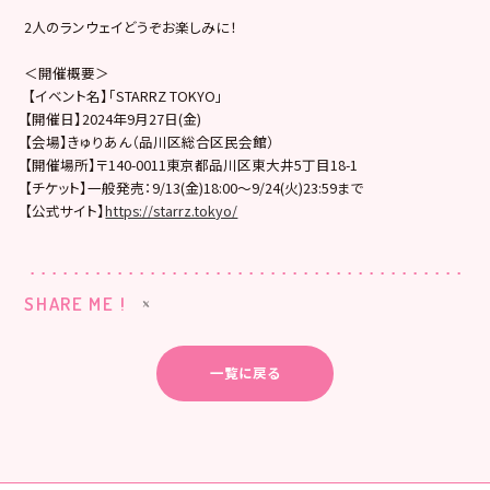
2人のランウェイどうぞお楽しみに！
＜開催概要＞
【イベント名】「STARRZ TOKYO」
【開催日】2024年9月27日(金)
【会場】きゅりあん（品川区総合区⺠会館）
【開催場所】〒140-0011東京都品川区東大井5丁目18-1
【チケット】一般発売：9/13(金)18:00〜9/24(火)23:
59まで
【公式サイト】
https://starrz.tokyo/
SHARE ME !
一覧に戻る