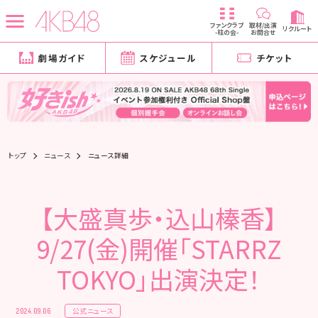
ファンクラブ
取材/出演
リクルート
-柱の会-
お問合せ
劇場ガイド
スケジュール
チケット
トップ
ニュース
ニュース詳細
【大盛真歩・込山榛香】
9/27(金)開催「STARRZ
TOKYO」出演決定！
公式ニュース
2024.09.06