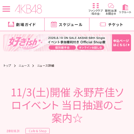
ファンクラブ
取材/出演
リクルート
-柱の会-
お問合せ
劇場ガイド
スケジュール
チケット
トップ
ニュース
ニュース詳細
11/3(土)開催 永野芹佳ソ
ロイベント 当日抽選のご
案内☆
Cafe & Shop
2018.10.31