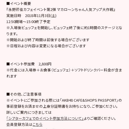
■イベント概要
『永野芹佳カフェイベント第2弾 マカロ～ンちゃん人気アップ大作戦』
実施日時 2018年11月3日(土)
12:50開場～15:00終了予定
※入場後ビュッフェを開始し、ビュッフェ終了後に約1時間のステージとな
ります。
※開始および終了時間は前後する場合がございます
※日程および内容は変更になる場合がございます
■イベント参加費 2,800円
※代金には入場券＋お食事（ビュッフェ）＋ソフトドリンクバー料金が含ま
れます
■その他、ご注意事項
※イベントにご参加される際には「AKB48 CAFE&SHOPS PASSPORT」の
事前登録をお済ませの上身分証明書をお持ちになり、ご参加ください。
詳しいご案内につきましては
「シアターカフェでのイベント参加方法について」
よりご確認ください。
会員登録方法は
こちら