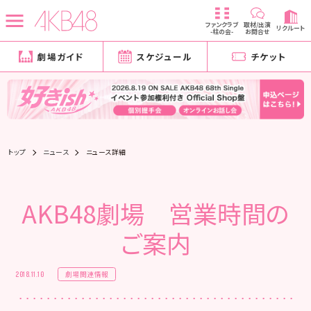
ファンクラブ
取材/出演
リクルート
-柱の会-
お問合せ
劇場ガイド
スケジュール
チケット
トップ
ニュース
ニュース詳細
AKB48劇場 営業時間の
ご案内
劇場関連情報
2018.11.10