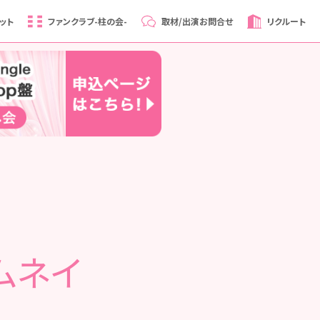
ット
ファンクラブ
-柱の会-
取材/出演
お問合せ
リクルート
サムネイ