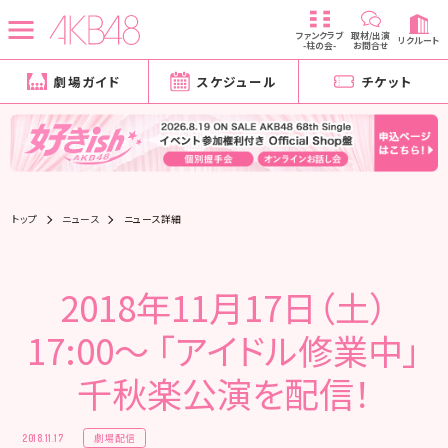
ファンクラブ
取材/出演
リクルート
-柱の会-
お問合せ
劇場ガイド
スケジュール
チケット
トップ
ニュース
ニュース詳細
2018年11月17日（土）
17:00～ 「アイドル修業中」
千秋楽公演を配信！
劇場配信
2018.11.17