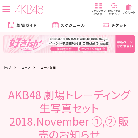
ファンクラブ
取材/出演
リクルート
-柱の会-
お問合せ
劇場ガイド
スケジュール
チケット
トップ
ニュース
ニュース詳細
AKB48 劇場トレーディング
生写真セット
2018.November ①,② 販
売のお知らせ