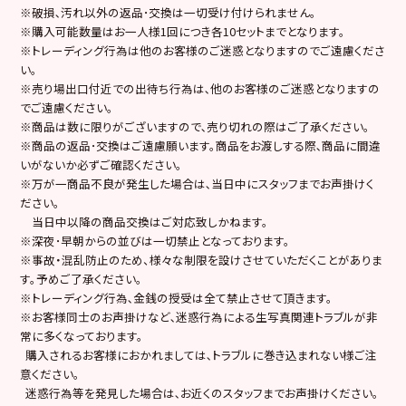
※破損､汚れ以外の返品･交換は一切受け付けられません。
※購入可能数量はお一人様1回につき各10セットまでとなります。
※トレーディング行為は他のお客様のご迷惑となりますのでご遠慮くださ
い。
※売り場出口付近での出待ち行為は､他のお客様のご迷惑となりますの
でご遠慮ください。
※商品は数に限りがございますので､売り切れの際はご了承ください。
※商品の返品･交換はご遠慮願います。商品をお渡しする際､商品に間違
いがないか必ずご確認ください。
※万が一商品不良が発生した場合は､当日中にスタッフまでお声掛けく
ださい。
当日中以降の商品交換はご対応致しかねます。
※深夜･早朝からの並びは一切禁止となっております。
※事故・混乱防止のため、様々な制限を設けさせていただくことがありま
す。予めご了承ください。
※トレーディング行為､金銭の授受は全て禁止させて頂きます。
※お客様同士のお声掛けなど､迷惑行為による生写真関連トラブルが非
常に多くなっております。
購入されるお客様におかれましては､トラブルに巻き込まれない様ご注
意ください。
迷惑行為等を発見した場合は､お近くのスタッフまでお声掛けください。