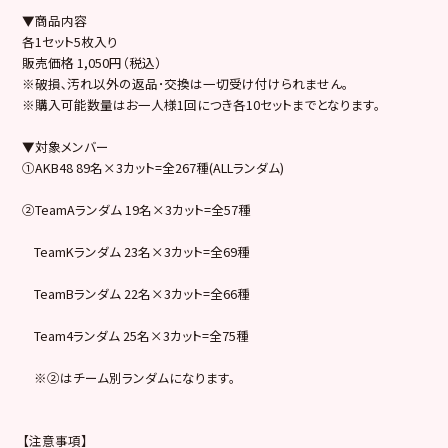
▼商品内容
各1セット5枚入り
販売価格 1,050円（税込）
※破損､汚れ以外の返品･交換は一切受け付けられません。
※購入可能数量はお一人様1回につき各10セットまでとなります。
▼対象メンバー
①AKB48 89名×3カット=全267種(ALLランダム)
②TeamAランダム 19名×3カット=全57種
TeamKランダム 23名×3カット=全69種
TeamBランダム 22名×3カット=全66種
Team4ランダム 25名×3カット=全75種
※②はチーム別ランダムになります。
【注意事項】