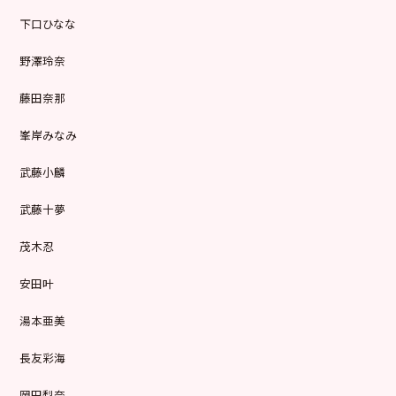
下口ひなな
野澤玲奈
藤田奈那
峯岸みなみ
武藤小麟
武藤十夢
茂木忍
安田叶
湯本亜美
長友彩海
岡田梨奈