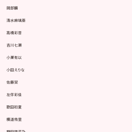
岡部麟
清水麻璃亜
高橋彩音
吉川七瀬
小栗有以
小田えりな
佐藤栞
左伴彩佳
歌田初夏
横道侑里
野田陽菜乃