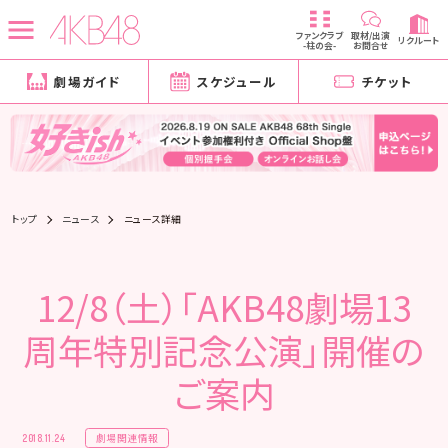
ファンクラブ
取材/出演
リクルート
-柱の会-
お問合せ
劇場ガイド
スケジュール
チケット
トップ
ニュース
ニュース詳細
12/8（土）「AKB48劇場13
周年特別記念公演」開催の
ご案内
劇場関連情報
2018.11.24