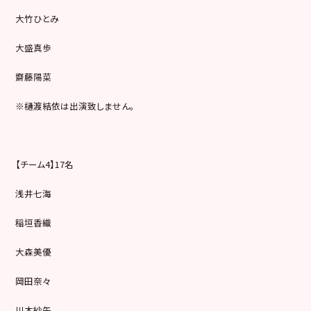
大竹ひとみ
大盛真歩
齋藤陽菜
※樋渡結依は出演致しません。
【チーム4】17名
浅井七海
稲垣香織
大森美優
岡田奈々
川本紗矢