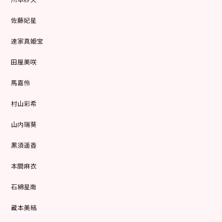
佐藤妃星
達家真姫宝
田屋美咲
馬嘉伶
村山彩希
山内瑞葵
黒須遥香
本間麻衣
石綿星南
蔵本美結