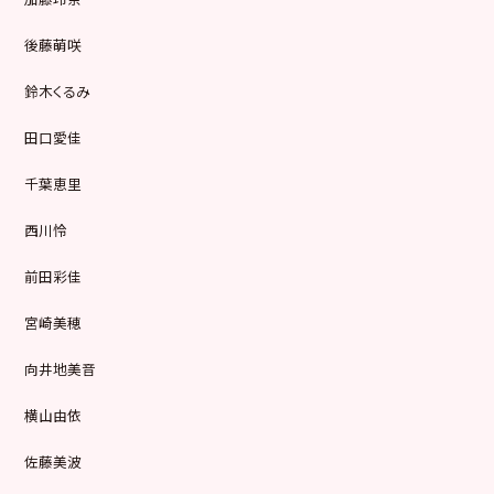
後藤萌咲
鈴木くるみ
田口愛佳
千葉恵里
西川怜
前田彩佳
宮崎美穂
向井地美音
横山由依
佐藤美波