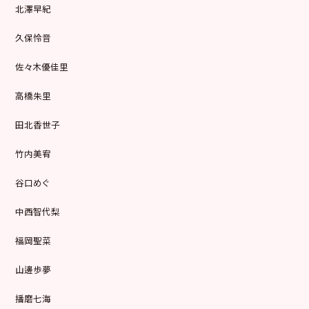
北澤早紀
久保怜音
佐々木優佳里
高橋朱里
田北香世子
竹内美宥
谷口めぐ
中西智代梨
福岡聖菜
山邊歩夢
播磨七海