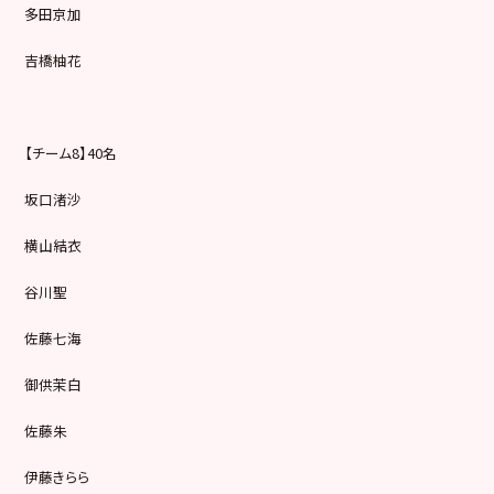
多田京加
吉橋柚花
【チーム8】40名
坂口渚沙
横山結衣
谷川聖
佐藤七海
御供茉白
佐藤朱
伊藤きらら