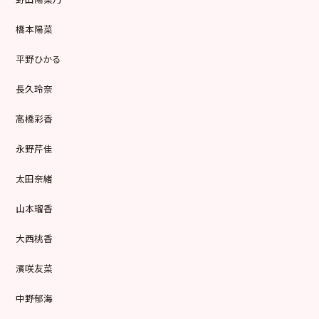
橋本陽菜
平野ひかる
長久玲奈
高橋彩香
永野芹佳
太田奈緒
山本瑠香
大西桃香
濱咲友菜
中野郁海