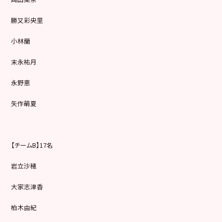
勝又彩央里
小林蘭
末永祐月
永野恵
矢作萌夏
【チームB】17名
岩立沙穂
大家志津香
柏木由紀