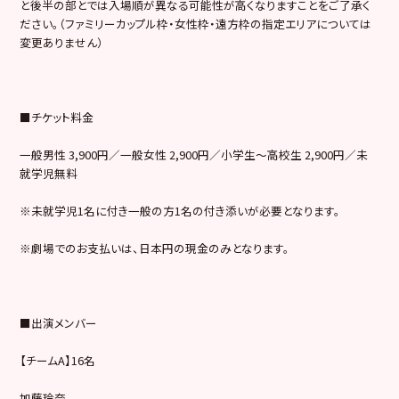
と後半の部とでは入場順が異なる可能性が高くなりますことをご了承く
ださい。（ファミリーカップル枠・女性枠・遠方枠の指定エリアについては
変更ありません）
■チケット料金
一般男性 3,900円／一般女性 2,900円／小学生～高校生 2,900円／未
就学児無料
※未就学児1名に付き一般の方1名の付き添いが必要となります。
※劇場でのお支払いは、日本円の現金のみとなります。
■出演メンバー
【チームA】16名
加藤玲奈