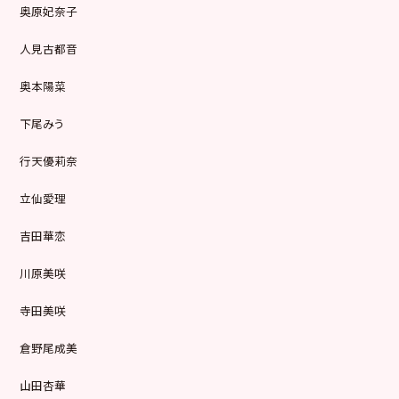
奥原妃奈子
人見古都音
奥本陽菜
下尾みう
行天優莉奈
立仙愛理
吉田華恋
川原美咲
寺田美咲
倉野尾成美
山田杏華