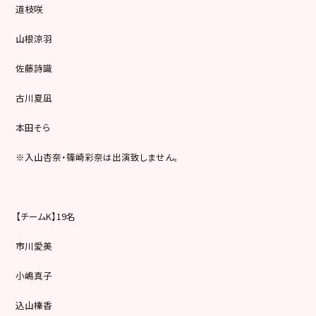
道枝咲
山根涼羽
佐藤詩識
古川夏凪
本田そら
※入山杏奈・篠崎彩奈は出演致しません。
【チームK】19名
市川愛美
小嶋真子
込山榛香