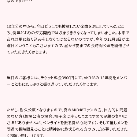
なのですが・・・
13年分の中から、今回どうしても披露したい楽曲を選出していったとこ
ろ、例年どおりの夕方開始では収まりきらなくなってしまいました。本来で
あれば更に絞り込みをしなくてはならないのですが、今年の12月8日が土
曜日ということもございますので、昼から夜までの長時間公演を開催させ
ていただきたく存じます。
当日のお客様には、チケット料金3900円にて、AKB48の 13年間をメンバ
ーとともにたっぷりと振り返っていただきたく存じます。
ただし、耐久公演となりますので、真のAKB48ファンの方、体力的に問題
のない方（劇場公演の場合、椅子席は座ったままですので足腰の負担は
さほどありませんが、ペンライトを振る腕が心配です）、そして推しメンを
間近で長時間見ることに精神的に耐えられる方のみ、ご応募いただきた
くお願い申し上げます。