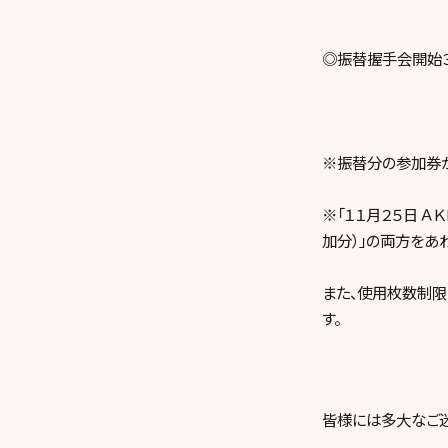
◎振替握手会開始３
※振替分の参加券
※「１１月２５日 Ａ
加分）」の両方をあ
また、使用枚数制限
す。
皆様には多大なご迷