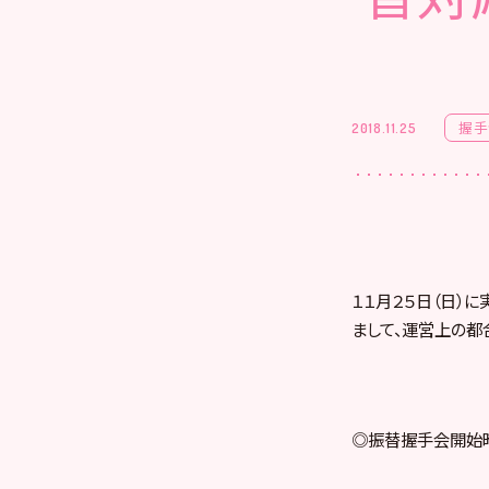
握手
2018.11.25
１１月２５日（日）に
まして、運営上の都
◎振替握手会開始時