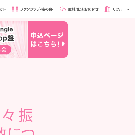
ット
ファンクラブ
-柱の会-
取材/出演
お問合せ
リクルート
奈々 振
数につ