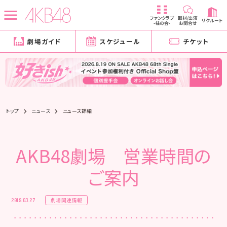
ファンクラブ
取材/出演
リクルート
-柱の会-
お問合せ
劇場ガイド
スケジュール
チケット
トップ
ニュース
ニュース詳細
AKB48劇場 営業時間の
ご案内
劇場関連情報
2019.03.27