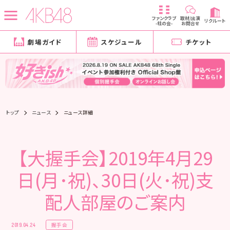
ファンクラブ
取材/出演
リクルート
-柱の会-
お問合せ
劇場ガイド
スケジュール
チケット
トップ
ニュース
ニュース詳細
【大握手会】2019年4月29
日(月･祝)、30日(火･祝)支
配人部屋のご案内
握手会
2019.04.24