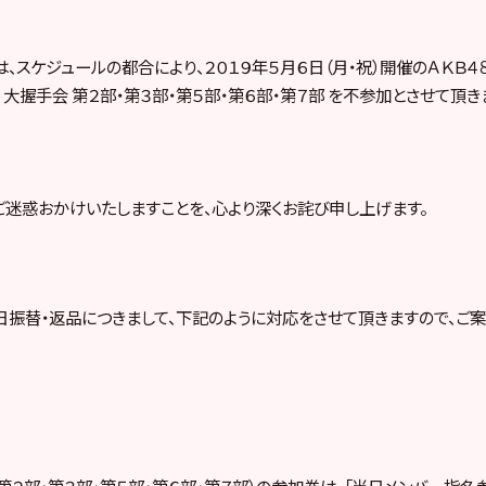
は、スケジュールの都合により、２０１９年５月６日（月・祝）開催のＡＫＢ４８
大握手会 第２部・第３部・第５部・第６部・第７部 を不参加とさせて頂き
迷惑おかけいたしますことを、心より深くお詫び申し上げます。
振替・返品につきまして、下記のように対応をさせて頂きますので、ご案
 第２部・第３部・第５部・第６部・第７部）の参加券は、「当日メンバー指名