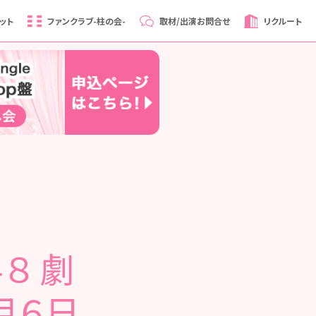
ット
ファンクラブ
-柱の会-
取材/出演
お問合せ
リクルート
８ 劇
月６日