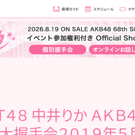
劇場ガイド
スケジュール
チケ
Ｔ４８ 中井りか ＡＫＢ４
 大握手会２０１９年５