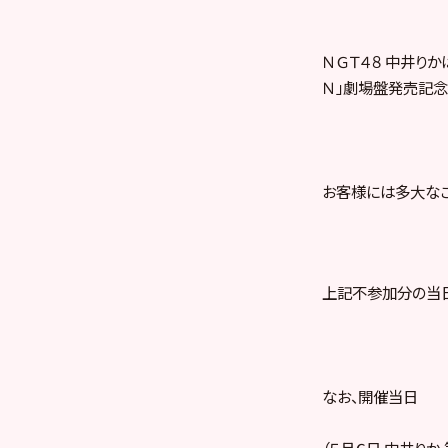
ＮＧＴ４８ 中井りか
Ｎ」劇場盤発売記念 
お客様には多大なご
上記不参加分の当日
なお、開催当日
（５月６日 中井りか