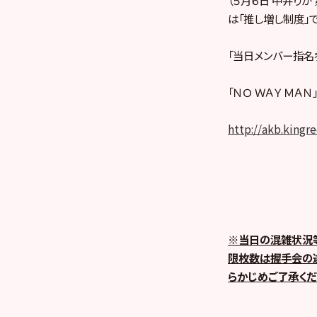
は「推し増し制度」
「当日メンバー指名
「ＮＯ ＷＡＹ ＭＡ
http://akb.kingr
※当日の混雑状況等
限枚数は握手会の途
らかじめご了承くだ