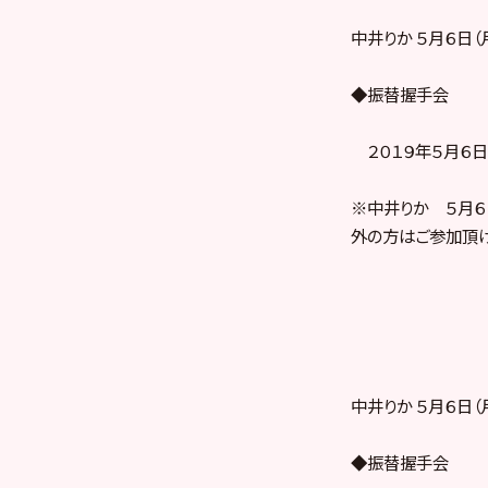
中井りか ５月６日
◆振替握手会
２０１９年５月６日（
※中井りか ５月６
外の方はご参加頂け
中井りか ５月６日
◆振替握手会