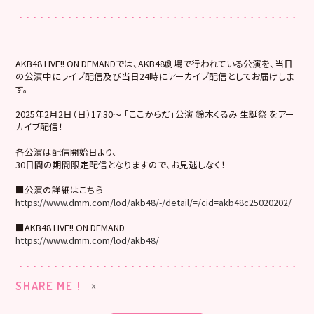
AKB48 LIVE!! ON DEMANDでは、AKB48劇場で行われている公演を、当日
の公演中にライブ配信及び当日24時にアーカイブ配信としてお届けしま
す。
2025年2月2日（日）17:30～ 「ここからだ」公演 鈴木くるみ 生誕祭 をアー
カイブ配信！
各公演は配信開始日より、
30日間の期間限定配信となりますので、お見逃しなく！
■公演の詳細はこちら
https://www.dmm.com/lod/akb48/-/detail/=/cid=akb48c25020202/
■AKB48 LIVE!! ON DEMAND
https://www.dmm.com/lod/akb48/
SHARE ME !