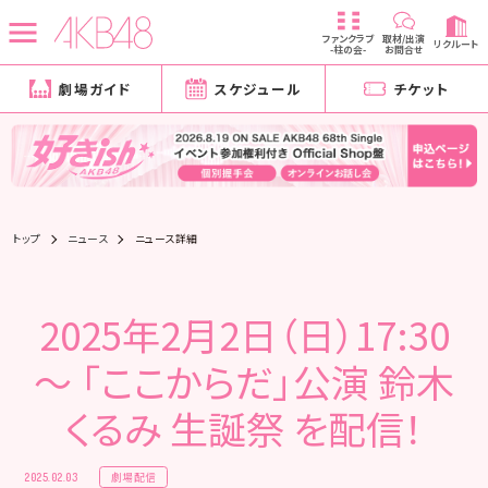
ファンクラブ
取材/出演
リクルート
-柱の会-
お問合せ
劇場ガイド
スケジュール
チケット
トップ
ニュース
ニュース詳細
2025年2月2日（日）17:30
～ 「ここからだ」公演 鈴木
くるみ 生誕祭 を配信！
劇場配信
2025.02.03