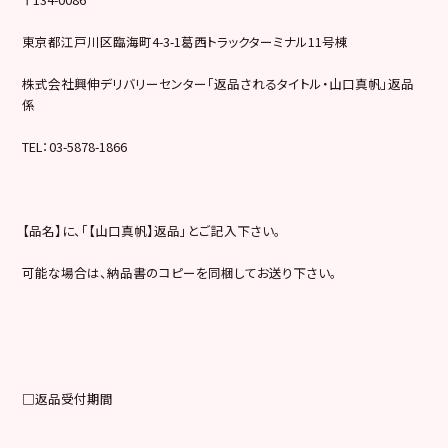
東京都江戸川区臨海町4-3-1葛西トラックターミナル11号棟
株式会社興伸デリバリーセンター「返品されるタイトル・山口真帆」返品
係
TEL：03-5878-1866
【品名】に、「【山口真帆】返品」とご記入下さい。
可能な場合は、納品書のコピーを同梱してお送り下さい。
□返品受付期間