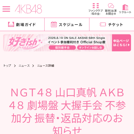
ファンクラブ
取材/出演
リクルート
-柱の会-
お問合せ
劇場ガイド
スケジュール
チケット
トップ
ニュース
ニュース詳細
ＮＧＴ４８ 山口真帆 ＡＫＢ
４８ 劇場盤 大握手会 不参
加分 振替・返品対応のお
知らせ