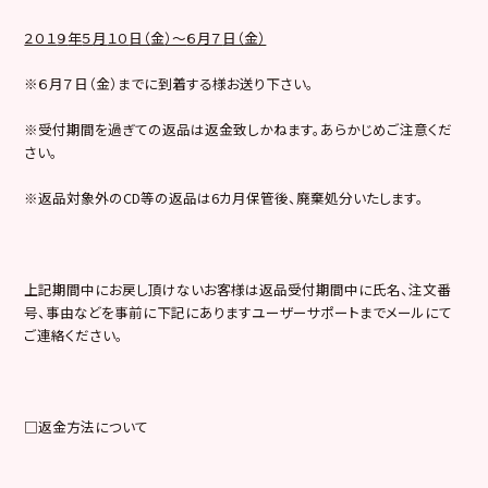
２０１
９
年
５
月
１０
日（
金
）～
６月７
日（金）
※６月７日（金）までに到着する様お送り下さい。
※受付期間を過ぎての返品は返金致しかねます。あらかじめご注意くだ
さい。
※返品対象外のCD等の返品は6カ月保管後、廃棄処分いたします。
上記期間中にお戻し頂けないお客様は返品受付期間中に氏名、注文番
号、事由などを事前に下記にありますユーザーサポートまでメールにて
ご連絡ください。
□返金方法について