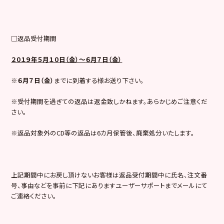
□返品受付期間
２０１９年
５
月
１０
日（金）～
６
月
７
日（金）
※
６
月
７
日（金）
までに到着する様お送り下さい。
※受付期間を過ぎての返品は返金致しかねます。あらかじめご注意くだ
さい。
※返品対象外のCD等の返品は6カ月保管後、廃棄処分いたします。
上記期間中にお戻し頂けないお客様は返品受付期間中に氏名、注文番
号、事由などを事前に下記にありますユーザーサポートまでメールにて
ご連絡ください。