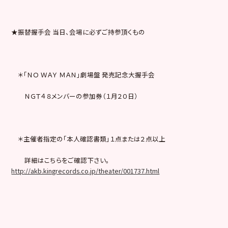
★振替握手会 当日、会場に必ずご持参頂くもの
＊「ＮＯ ＷＡＹ ＭＡＮ」劇場盤 発売記念大握手会
ＮＧＴ４８メンバーの参加券（１月２０日）
＊主催者指定の「本人確認書類」１点または２点以上
詳細はこちらをご確認下さい。
http://akb.kingrecords.co.jp/theater/001737.html