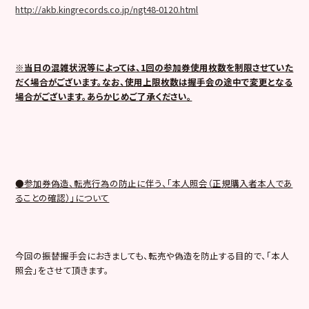
http://akb.kingrecords.co.jp/ngt48-0120.html
※当日の混雑状況等によっては、
1
回の参加券使用枚数を制限させていた
だく場合がございます。なお、使用上限枚数は握手会の途中で変更となる
場合がございます。あらかじめご了承ください。
●参加券偽造、転売行為の防止に伴う、「本人照会（正規購入者本人であ
ることの確認）」について
今回の振替握手会におきましても、転売や偽造を防止する目的で、「本人
照会」をさせて頂きます。