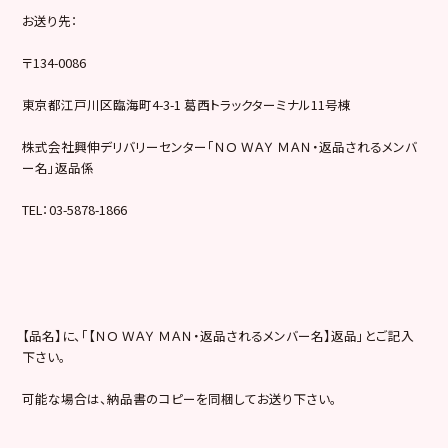
お送り先：
〒134-0086
東京都江戸川区臨海町4-3-1 葛西トラックターミナル11号棟
株式会社興伸デリバリーセンター「ＮＯ ＷＡＹ ＭＡＮ・返品されるメンバ
ー名」返品係
TEL：03-5878-1866
【品名】に、「【ＮＯ ＷＡＹ ＭＡＮ・返品されるメンバー名】返品」とご記入
下さい。
可能な場合は、納品書のコピーを同梱してお送り下さい。