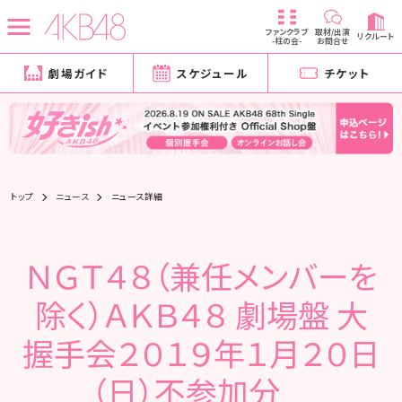
ファンクラブ
取材/出演
リクルート
-柱の会-
お問合せ
劇場ガイド
スケジュール
チケット
トップ
ニュース
ニュース詳細
ＮＧＴ４８（兼任メンバーを
除く）ＡＫＢ４８ 劇場盤 大
握手会２０１９年１月２０日
（日）不参加分