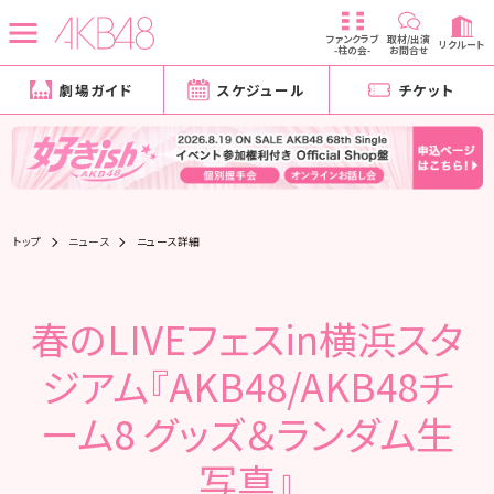
ファンクラブ
取材/出演
リクルート
-柱の会-
お問合せ
劇場ガイド
スケジュール
チケット
トップ
ニュース
ニュース詳細
春のLIVEフェスin横浜スタ
ジアム『AKB48/AKB48チ
ーム8 グッズ＆ランダム生
写真』