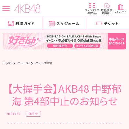
ファンクラブ
取材/出演
リクルート
-柱の会-
お問合せ
劇場ガイド
スケジュール
チケット
トップ
ニュース
ニュース詳細
【大握手会】AKB48 中野郁
海 第4部中止のお知らせ
握手会
2019.04.30