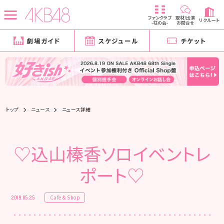
ファンクラブ
取材/出演
リクルート
-柱の会-
お問合せ
劇場ガイド
スケジュール
チケット
トップ
ニュース
ニュース詳細
♡込山榛香ソロイベントレ
ポート♡
Cafe & Shop
2019.05.25