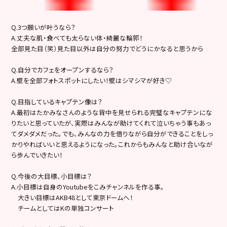
Q.3つ願いが叶うなら？
A.丈夫な肌・食べても太らない体・綺麗な輪郭！
全部見た目（笑）見た目以外は自分の努力でどうにかなると思うから
Q.自分でカフェをオープンするなら？
A.壁を全部フォトスポットにしたい！壁はシマシマが好き♡
Q.目指しているキャプテン像は？
A.最初はたかみなさんのような背中を見せられる完璧なキャプテンにな
りたいと思っていたが、実際はみんなが助けてくれて泣いちゃう事もあっ
てダメダメだった。でも、みんなの力を借りながら自分ができることをしっ
かりやればいいと思えるようになった。これからもみんなと助け合いなが
ら歩んでいきたい！
Q.今後の大目標、小目標は？
A.小目標は自身のYoutubeをこみチャンネルを作る事。
大きい目標はAKB48として東京ドームへ！
チームとしてはKの単独コンサート