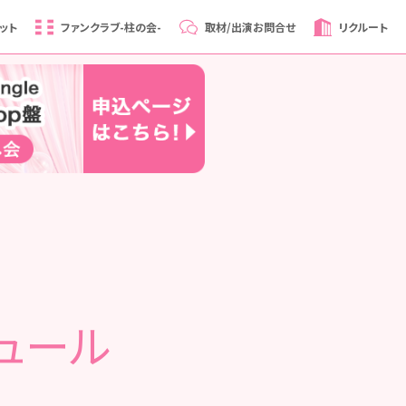
ット
ファンクラブ
-柱の会-
取材/出演
お問合せ
リクルート
ュール