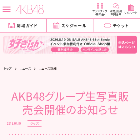
ファンクラブ
取材/出演
リクルート
-柱の会-
お問合せ
劇場ガイド
スケジュール
チケット
トップ
ニュース
ニュース詳細
AKB48グループ生写真販
売会開催のお知らせ
グッズ
2019.07.19