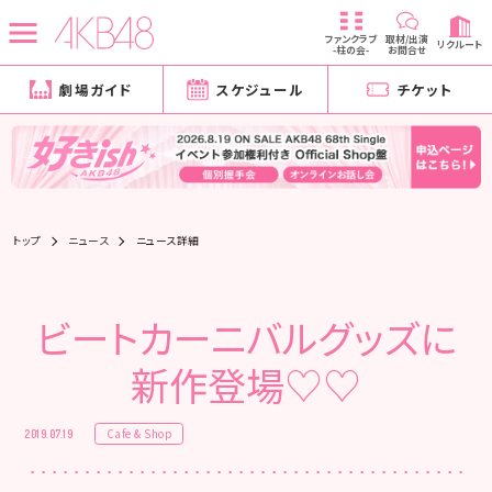
ファンクラブ
取材/出演
リクルート
-柱の会-
お問合せ
劇場ガイド
スケジュール
チケット
トップ
ニュース
ニュース詳細
ビートカーニバルグッズに
新作登場♡♡
Cafe & Shop
2019.07.19