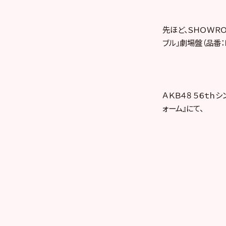
先ほど、ＳＨＯＷＲＯ
ブル」劇場盤（品番
ＡＫＢ４８ ５６ｔ
ォーム』にて、