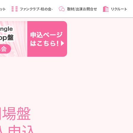
ット
ファンクラブ
-柱の会-
取材/出演
お問合せ
リクルート
劇場盤
入申込