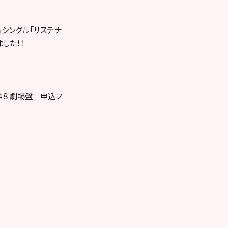
ｈシングル「サステナ
した！！
４８ 劇場盤 申込フ