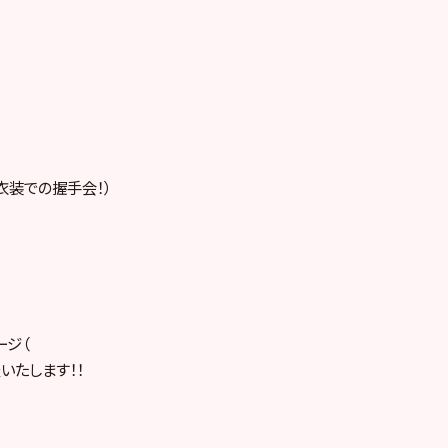
衣装での握手会！）
ージ（
いたします！！