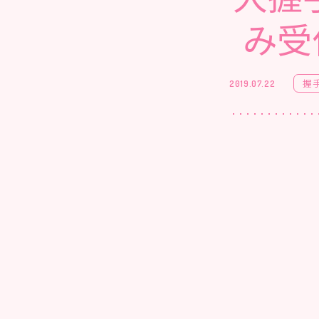
み受
握
2019.07.22