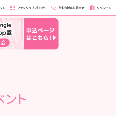
ット
ファンクラブ
-柱の会-
取材/出演
お問合せ
リクルート
ベント