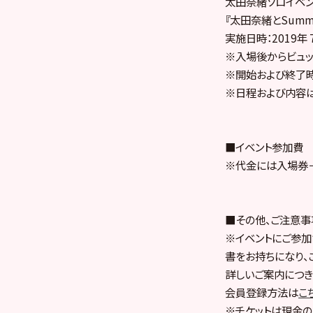
太田奈緒ソロイベン
『太田奈緒とSummer
実施日時：2019年 
※入場後からビュッ
※開始および終了
※日程および内容
■イベント参加費 2
※代金には入場券
■その他、ご注意事
※イベントにご参加さ
書をお持ちになり、
詳しいご案内につき
会員登録方法は
こ
※チケットは現金の