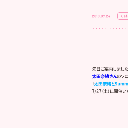
Caf
2019.07.24
先日ご案内しました
太田奈緒さん
のソ
「
太田奈緒とSummer
7/27（土）に開催