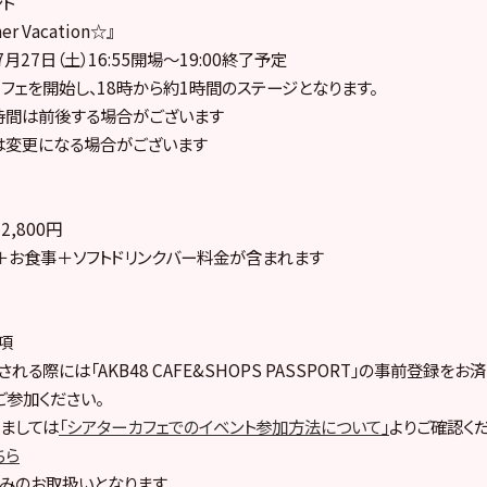
ト
 Vacation☆』
7月27日（土）16:55開場～19:00終了予定
フェを開始し、18時から約1時間のステージとなります。
時間は前後する場合がございます
は変更になる場合がございます
,800円
＋お食事＋ソフトドリンクバー料金が含まれます
項
れる際には「AKB48 CAFE&SHOPS PASSPORT」の事前登録を
ご参加ください。
ましては
「シアターカフェでのイベント参加方法について」
よりご確認くだ
ちら
みのお取扱いとなります