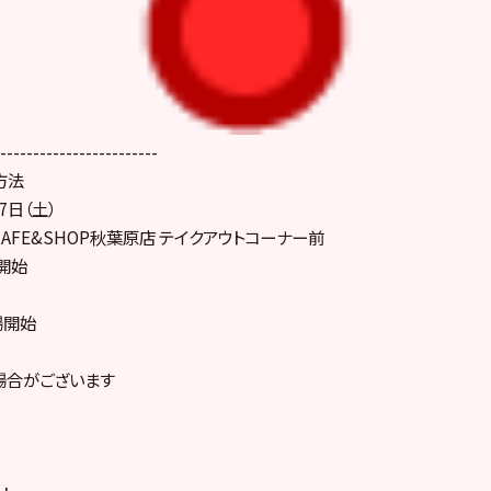
------------------------
方法
7日（土）
 CAFE&SHOP秋葉原店 テイクアウトコーナー前
付開始
場開始
場合がございます