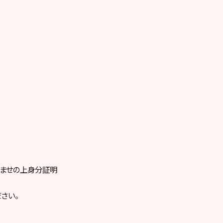
お済ませの上身分証明
さい。