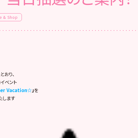
e & Shop
とおり、
ロイベント
 Vacation☆
」
を
いたします