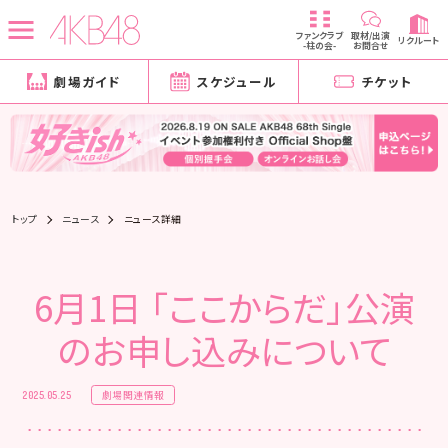
ファンクラブ
取材/出演
リクルート
-柱の会-
お問合せ
劇場ガイド
スケジュール
チケット
トップ
ニュース
ニュース詳細
6月1日 「ここからだ」公演
のお申し込みについて
劇場関連情報
2025.05.25