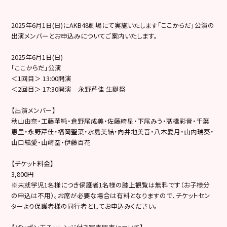
2025年6月1日(日)にAKB48劇場にて実施いたします「ここからだ」公演の
出演メンバーとお申込みについてご案内いたします。
2025年6月1日(日)
「ここからだ」公演
＜1回目＞ 13:00開演
＜2回目＞ 17:30開演 永野芹佳 生誕祭
【出演メンバー】
秋山由奈・工藤華純・倉野尾成美・佐藤綺星・下尾みう・髙橋彩音・千葉
恵里・永野芹佳・福岡聖菜・水島美結・向井地美音・八木愛月・山内瑞葵・
山口結愛・山﨑空・伊藤百花
【チケット料金】
3,800円
※未就学児1名様につき保護者1名様の膝上観覧は無料です（お子様分
の申込は不用）。お席が必要な場合は有料となりますので、チケットセン
ターより保護者様の同行者としてお申込みください。