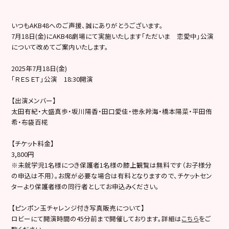
いつもAKB48へのご声援、誠にありがとうございます。
7月18日(金)にAKB48劇場にて実施いたします「ただいま 恋愛中」公演
について改めてご案内いたします。
2025年7月18日(金)
「ＲＥＳＥＴ」公演 18:30開演
【出演メンバー】
太田有紀・大盛真歩・坂川陽香・田口愛佳・徳永羚海・橋本陽菜・平田侑
希・布袋百椛
【チケット料金】
3,800円
※未就学児1名様につき保護者1名様の膝上観覧は無料です（お子様分
の申込は不用）。お席が必要な場合は有料となりますので、チケットセン
ターより保護者様の同行者としてお申込みください。
【ピンポン玉チャレンジ付き写真販売について】
ロビーにて開演時間の45分前まで開催しております。詳細は
こちら
をご