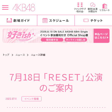
ファンクラブ
取材/出演
リクルート
-柱の会-
お問合せ
劇場ガイド
スケジュール
チケット
トップ
ニュース
ニュース詳細
7月18日 「ＲＥＳＥＴ」公演
のご案内
イベント情報
2025.07.11