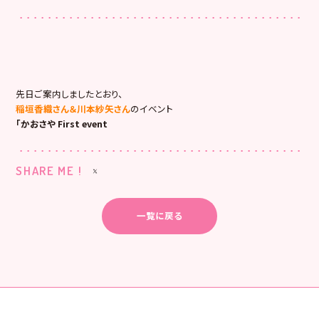
先日ご案内しましたとおり、
稲垣香織さん＆川本紗矢さん
のイベント
「かおさや First event
SHARE ME !
一覧に戻る