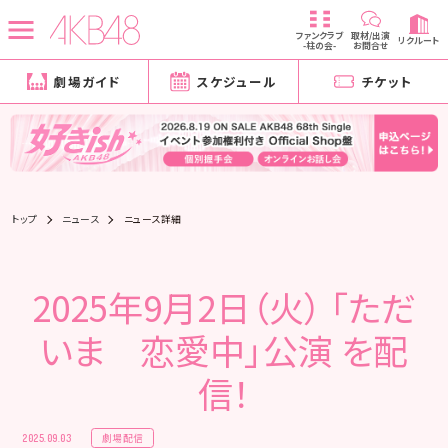
ファンクラブ
取材/出演
リクルート
-柱の会-
お問合せ
劇場ガイド
スケジュール
チケット
トップ
ニュース
ニュース詳細
2025年9月2日（火） 「ただ
いま 恋愛中」公演 を配
信！
劇場配信
2025.09.03