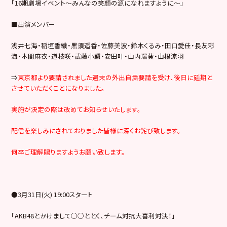
「16期劇場イベント～みんなの笑顔の源になれますように～」
■出演メンバー
浅井七海・稲垣香織・黒須遥香・佐藤美波・鈴木くるみ・田口愛佳・⻑友彩
海・本間麻衣・道枝咲・武藤小麟・安田叶・山内瑞葵・山根涼羽
⇒
東京都より要請されました週末の外出自粛要請を受け、後日に延期と
させていただくことになりました。
実施が決定の際は改めてお知らせいたします。
配信を楽しみにされておりました皆様に深くお詫び致します。
何卒ご理解賜りますようお願い致します。
●3月31日(火) 19:00スタート
「AKB48とかけまして○○ととく、チーム対抗大喜利対決！」