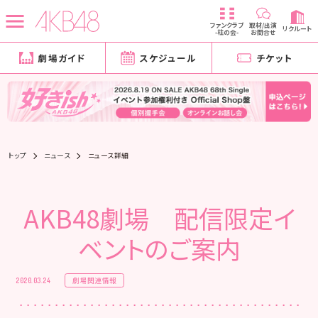
ファンクラブ
取材/出演
リクルート
-柱の会-
お問合せ
劇場ガイド
スケジュール
チケット
トップ
ニュース
ニュース詳細
AKB48劇場 配信限定イ
ベントのご案内
劇場関連情報
2020.03.24