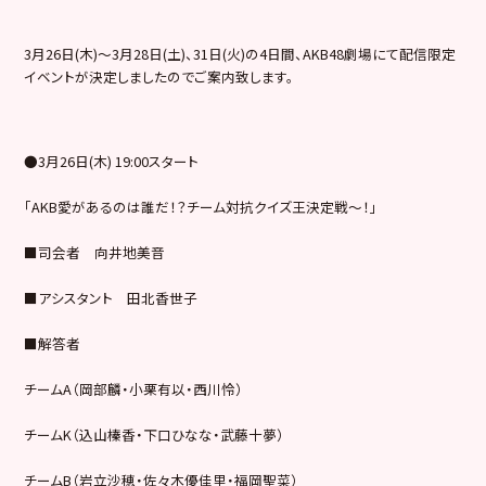
3月26日(木)～3月28日(土)、31日(火)の4日間、AKB48劇場にて配信限定
イベントが決定しましたのでご案内致します。
●3月26日(木) 19:00スタート
「AKB愛があるのは誰だ！？チーム対抗クイズ王決定戦〜！」
■司会者 向井地美音
■アシスタント 田北香世子
■解答者
チームA（岡部麟・小栗有以・西川怜）
チームK（込山榛香・下口ひなな・武藤十夢）
チームB（岩立沙穂・佐々木優佳里・福岡聖菜）