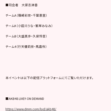
■司会者 大家志津香
チームA（篠崎彩奈・千葉恵里）
チームK（小田えりな・峯岸みなみ）
チームB（大盛真歩・久保怜音）
チーム4（行天優莉奈・馬嘉伶）
本イベントは以下の配信プラットフォームにてご覧いただけます。
■AKB48 LIVE!! ON DEMAND
https://www.dmm.com/lod/akb48/