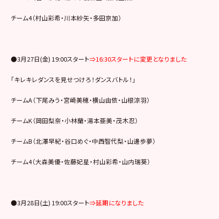
チーム4（村山彩希・川本紗矢・多田京加）
●3月27日(金) 19:00スタート
⇒16:30スタートに変更となりました
「キレキレダンスを見せつけろ！ダンスバトル！」
チームA（下尾みう・宮崎美穂・横山由依・山根涼羽）
チームK（岡田梨奈・小林蘭・湯本亜美・茂木忍）
チームB（北澤早紀・谷口めぐ・中西智代梨・山邊歩夢）
チーム4（大森美優・佐藤妃星・村山彩希・山内瑞葵）
●3月28日(土) 19:00スタート
⇒延期になりました