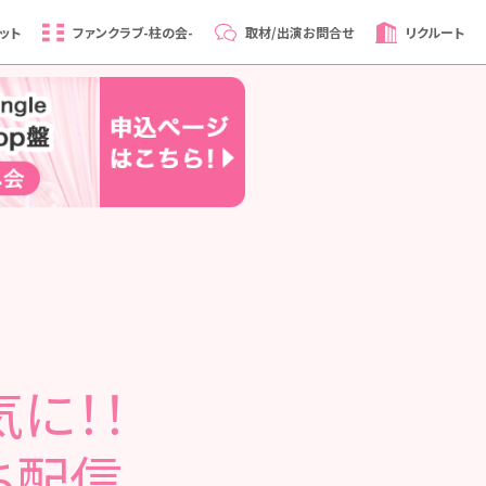
ット
ファンクラブ
-柱の会-
取材/出演
お問合せ
リクルート
に！！
ち配信