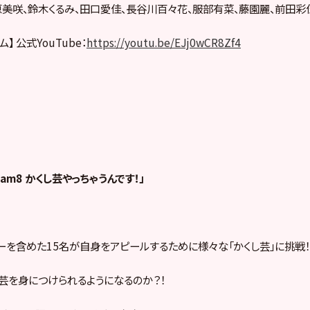
原美咲、鈴木くるみ、田口愛佳、長谷川百々花、服部有菜、藤園麗、前田彩
】 公式YouTube：
https://youtu.be/EJj0wCR8Zf4
eam8 かくし芸やっちゃうんです！」
ーを含めた15名が自身をアピールするために様々な「かくし芸」に挑戦！
芸を身につけられるようになるのか？！