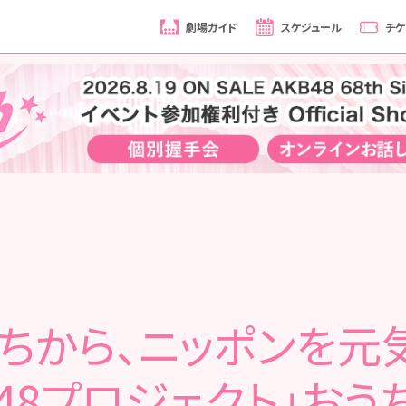
劇場ガイド
スケジュール
チケ
うちから、ニッポンを元気
C48プロジェクト」おう