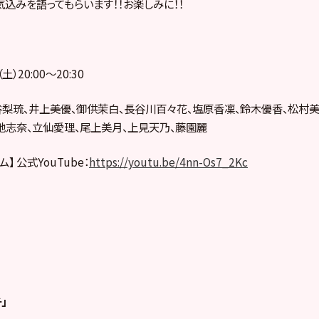
込みを語ってもらいます！！お楽しみに！！
）20:00〜20:30
谷梨琉、井上美優、御供茉白、長谷川百々花、塩原香凜、鈴木優香、松村美
地志奈、立仙愛理、尾上美月、上見天乃、藤園麗
】 公式YouTube：
https://youtu.be/4nn-Os7_2Kc
」