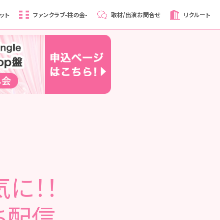
ット
ファンクラブ
-柱の会-
取材/出演
お問合せ
リクルート
に！！
ち配信