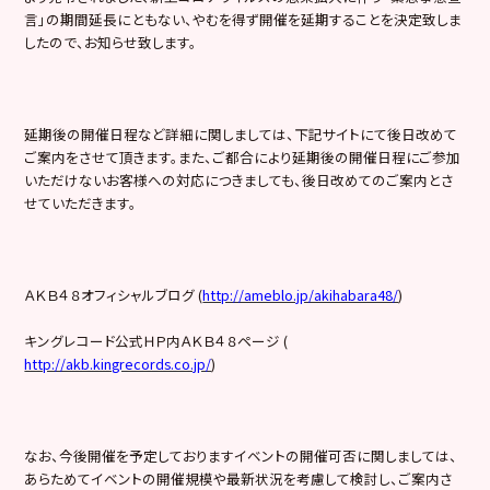
言」の期間延長にともない、やむを得ず開催を延期することを決定致しま
したので、お知らせ致します。
延期後の開催日程など詳細に関しましては、下記サイトにて後日改めて
ご案内をさせて頂きます。また、ご都合により延期後の開催日程にご参加
いただけないお客様への対応につきましても、後日改めてのご案内とさ
せていただきます。
ＡＫＢ４８オフィシャルブログ (
http://ameblo.jp/akihabara48/
)
キングレコード公式ＨＰ内ＡＫＢ４８ページ (
http://akb.kingrecords.co.jp/
)
なお、今後開催を予定しておりますイベントの開催可否に関しましては、
あらためてイベントの開催規模や最新状況を考慮して検討し、ご案内さ