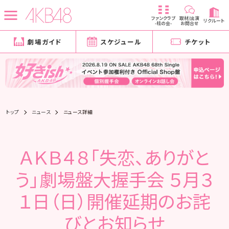
ファンクラブ
取材/出演
リクルート
-柱の会-
お問合せ
劇場ガイド
スケジュール
チケット
トップ
ニュース
ニュース詳細
ＡＫＢ４８「失恋、ありがと
う」劇場盤大握手会 ５月３
１日（日）開催延期のお詫
びとお知らせ