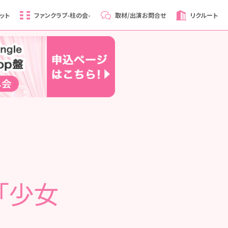
ット
ファンクラブ
-柱の会-
取材/出演
お問合せ
リクルート
】「少女