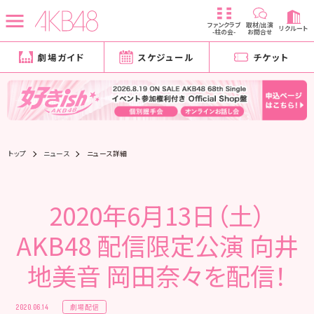
ファンクラブ
取材/出演
リクルート
-柱の会-
お問合せ
劇場ガイド
スケジュール
チケット
トップ
ニュース
ニュース詳細
2020年6月13日（土）
AKB48 配信限定公演 向井
地美音 岡田奈々を配信！
劇場配信
2020.06.14