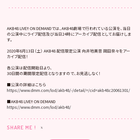
AKB48 LIVE!! ON DEMANDでは、AKB48劇場で行われている公演を、当日
の公演中にライブ配信及び当日24時にアーカイブ配信としてお届けしま
す。
2020年6月13日（土） AKB48 配信限定公演 向井地美音 岡田奈々をアー
カイブ配信！
各公演は配信開始日より、
30日間の期間限定配信となりますので、お見逃しなく！
■公演の詳細はこちら
https://www.dmm.com/lod/akb48/-/detail/=/cid=akb48c20061301/
■AKB48 LIVE!! ON DEMAND
https://www.dmm.com/lod/akb48/
SHARE ME !