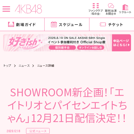
ファンクラブ
取材/出演
リクルート
-柱の会-
お問合せ
劇場ガイド
スケジュール
チケット
トップ
ニュース
ニュース詳細
SHOWROOM新企画！「エ
イトリオとパイセンエイトち
ゃん」12月21日配信決定！！
公式ニュース
2020.12.18