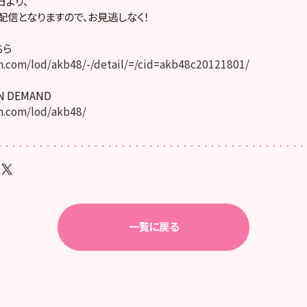
より、
配信となりますので、お見逃しなく！
ちら
.com/lod/akb48/-/detail/=/cid=akb48c20121801/
ON DEMAND
.com/lod/akb48/
一覧に戻る