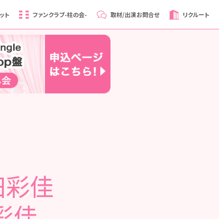
ット
ファンクラブ
-柱の会-
取材/出演
お問合せ
リクルート
前田彩佳
彩佳、