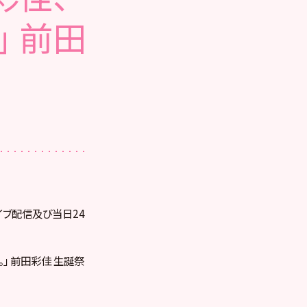
」 前田
ライブ配信及び当日24
。」 前田彩佳 生誕祭