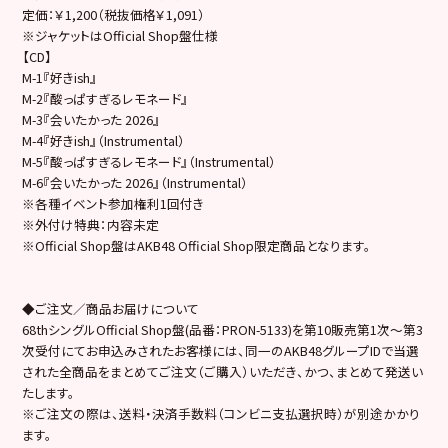
定価：￥1,200（税抜価格￥1,091）
※ジャケットはOfficial Shop盤仕様
【CD】
M-1『好きish』
M-2『酸っぱすぎるレモネード』
M-3『会いたかった 2026』
M-4『好きish』（Instrumental）
M-5『酸っぱすぎるレモネード』（Instrumental）
M-6『会いたかった 2026』（Instrumental）
※各種イベント参加権利1回付き
※外付け特典：内容未定
※Official Shop盤はAKB48 Official Shop限定商品となります。
◆ご注文／商品お届けについて
68thシングルOfficial Shop盤(品番：PRON-5133)を第10販売第1次～第3
次受付にてお申込みされたお客様には、同一のAKB48グループIDで当選
された全商品をまとめてご注文（ご購入）いただき、かつ、まとめて発送い
たします。
※ご注文の際は、送料・決済手数料（コンビニ支払選択時）が別途かかり
ます。