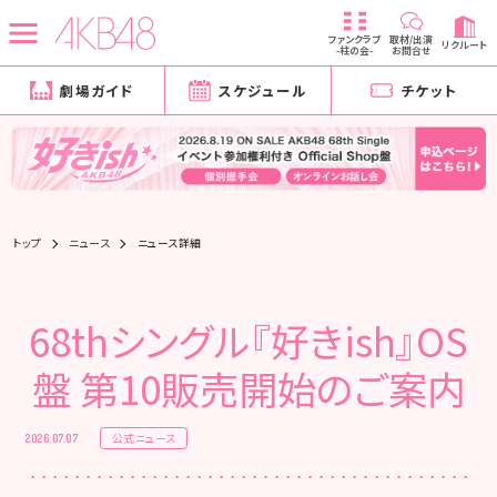
ファンクラブ
取材/出演
リクルート
-柱の会-
お問合せ
劇場ガイド
スケジュール
チケット
トップ
ニュース
ニュース詳細
68thシングル『好きish』OS
盤 第10販売開始のご案内
公式ニュース
2026.07.07