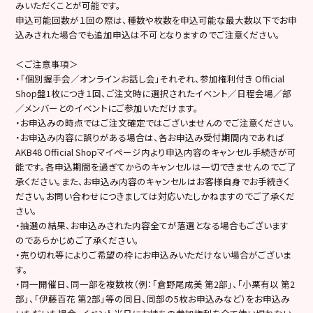
みいただくことが可能です。
申込可能回数が１回の際は、種数や枚数を申込可能な最大数以下でお申
込みされた場合でも追加申込は不可となりますのでご注意ください。
＜ご注意事項＞
・「個別握手会／オンラインお話し会」それぞれ、参加権利付き Official
Shop盤1枚につき１回、ご注文時に選択されたイベント／日程会場／部
／メンバーとのイベントにご参加いただけます。
・お申込みの時点ではご注文確定ではございませんのでご注意ください。
・お申込み内容に誤りがある場合は、各お申込み受付期間内であれば
AKB48 Official Shopマイページ内より申込内容のキャンセル手続きが可
能です。各申込期間を過ぎてからのキャンセルは一切できませんのでご了
承ください。また、お申込み内容のキャンセルはお客様自身でお手続きく
ださい。お問い合わせにつきましては対応いたしかねますのでご了承くだ
さい。
・抽選の結果、お申込みされた内容全てが落選となる場合もございます
のであらかじめご了承ください。
・売り切れ等によりご希望の枠にお申込みいただけない場合がございま
す。
・同一開催日、同一部を複数枚（例：「倉野尾成美 第2部」、「小栗有以 第2
部」、「伊藤百花 第2部」等の同日、同部の5枚お申込みなど）をお申込み