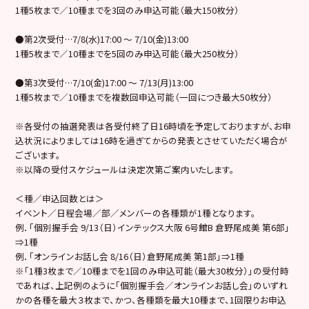
1種5枚まで／10種までを3回のみ申込可能（最大150枚分）
●第2次受付…7/8(水)17:00 ～ 7/10(金)13:00
1種5枚まで／10種までを5回のみ申込可能（最大250枚分）
●第3次受付…7/10(金)17:00 ～ 7/13(月)13:00
1種5枚まで／10種までを複数回申込可能（一回につき最大50枚分）
※各受付の抽選発表は各受付終了日16時頃を予定しておりますが、お申
込状況によりましては16時を過ぎてからの発表とさせていただく場合が
ございます。
※以降の受付スケジュールは決定次第ご案内いたします。
＜種／申込回数とは＞
イベント／日程会場／部／メンバーの各種類が1種となります。
例．「個別握手会 9/13（日）インテックス大阪 6号館B 倉野尾成美 第6部」
⇒1種
例．「オンラインお話し会 8/16（日）倉野尾成美 第1部」⇒1種
※「1種3枚まで／10種までを1回のみ申込可能（最大30枚分）」の受付時
であれば、上記例のように「個別握手会／オンラインお話し会」のいずれ
かの各種を最大３枚まで、かつ、各種類を最大10種まで、1回限りお申込