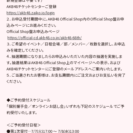
新規登録は不要です）
AKB48チケットセンターご登録
https://akb48.zaiko.io/login
２．お申込受付期間中に、AKB48 Official Shop内のOfficial Shop盤お申
込みページにお進みください。
Official Shop盤お申込みページ
https://official-cd.akb48.co.jp/akb48-68th/
３．ご希望のイベント／日程会場／部／メンバー／枚数を選択し、お申込
みを確定してください。
４．抽選期間になりましたらお申込みいただいた内容の抽選を実施しま
す。抽選結果はAKB48 Official Shop上のマイページへの表示、および
AKB48チケットセンターにご登録のメールアドレスへご案内いたします。
５．ご当選されたお客様は、お支払期間内にご注文およびお支払いを完了
ください。
◆ご予約受付スケジュール
「個別握手会／オンラインお話し会」いずれも下記のスケジュールでご予
約受付いたします。
＜ご予約受付日程＞
●第1次受付…7/7(火)17:00 ～ 7/8(水)13:00