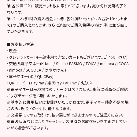
◉ 各公演ごとに販売セット数に限りがございます。売り切れ次第終了と
なります。
◉ お一人様1回の購入機会につき「各公演5セットずつの合計10セットま
で」のご購入となります。さらに追加でご購入希望の方は、列に並び直し
ていただきます。
■お支払い方法
・現金
・クレジットカード(一部使用できないカードもございます。ご了承下さい)
・交通系電子マネー(Kitaca / Suica / PASMO / TOICA / manaca / ICOCA
/ nimoca / SUGOCA / はやかけん )
・電子マネー( iD / QUICPay)
・QRコード ( PayPay / 楽天Pay / au PAY / d払い)
※電子マネーは売り場でのチャージはできません。事前に残高のご確認
およびチャージをお願いいたします。
※基本的に併用払いはお受けいたしかねます。電子マネー残高不足の場
合のみ、現金との併用可能となります。
※交通系ICでのお取引は、払い戻しができませんのでご注意ください。
※電波状況などによりキャッシュレス決済のお取り扱いを中止させてい
ただく場合がございます。