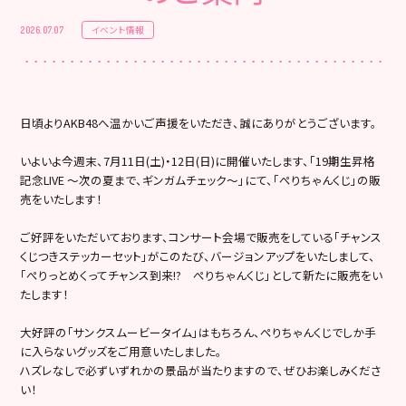
イベント情報
2026.07.07
日頃よりAKB48へ温かいご声援をいただき、誠にありがとうございます。
いよいよ今週末、7月11日(土)・12日(日)に開催いたします、「19期生昇格
記念LIVE ～次の夏まで、ギンガムチェック～」にて、「ぺりちゃんくじ」の販
売をいたします！
ご好評をいただいております、コンサート会場で販売をしている「チャンス
くじつきステッカーセット」がこのたび、バージョンアップをいたしまして、
「ぺりっとめくってチャンス到来!? ぺりちゃんくじ」として新たに販売をい
たします！
大好評の「サンクスムービータイム」はもちろん、ぺりちゃんくじでしか手
に入らないグッズをご用意いたしました。
ハズレなしで必ずいずれかの景品が当たりますので、ぜひお楽しみくださ
い！