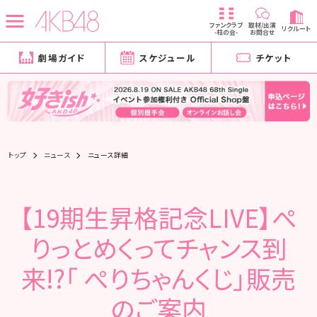
ファンクラブ
取材/出演
リクルート
-柱の会-
お問合せ
劇場ガイド
スケジュール
チケット
トップ
ニュース
ニュース詳細
【19期生昇格記念LIVE】ぺ
りっとめくってチャンス到
来!?「 ぺりちゃんくじ」販売
のご案内