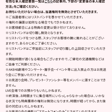
有効な本人確認書類一覧は
こちら
の記事内、下部の「変更後の本人確認
方法」をご確認ください。
お持ちいただけない場合は、当選権利を無効とさせていただきます。
※ご当選者様にはリストバンドを巻かせていただきます。
※権利の譲渡は如何なる場合でもできかねます。
※お客様都合による特典の変更は受け付けておりません。
※リストバンドは切り離し無効となります。
※リストバンドをつける際、スタッフがお客様の腕に触れることがござい
ますので、あらかじめご了承ください。
※リストバンドはご参加前にスタッフが切り離しの上回収させていただき
ます。
※開始時間が遅くなる場合もございますので、ご帰宅の交通機関などは
ご自身でご判断ください。
※AKB48劇場やコンサート・握手会・イベント等に出入禁止の方はお見送
り会にご参加いただけません。
※お見送り会時、プレゼント・ファンレター等をメンバーに渡すことはでき
ません。
LIVE会場でのお預かりもいたしかねます。
※終演後、お時間までに集合場所にいらっしゃらなかった場合は、いかな
る状況でも特典獲得の権利は無効になります。時間が経ってから、また後
日の対応はいたしかねます。
※お見送り会の撮影は“スマートフォンのみ”とさせていただきます。