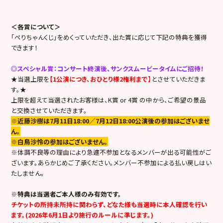
＜各賞について＞
「ぺりちゃんくじ」をめくっていただき、出た賞に応じて下記の特典を獲得
できます！
◎スペシャル賞：コンサート終演後、サンクスムービータイムにご招待！
★当選上限を
【1公演につき、おひとり様2権利まで
】
とさせていただきま
す。★
上限を超えて当選されたお客様は、K賞 or 4賞 の中から、ご希望の景品
と交換させていただきます。
※近藤沙樹は7月11日18:00／7月12日18:00公演後の参加はございませ
ん。
※白鳥沙怜の参加はございません。
※体調不良等の理由により急遽不参加となるメンバーが出る可能性がご
ざいます。あらかじめご了承ください。メンバー不参加による払い戻しはい
たしません。
※特典は当選者ご本人様のみ有効です。
チケットの所持未所持に関わらず、どなた様も当選時に本人確認を行い
ます。(2026年6月1日より施行のルールに準じます。)