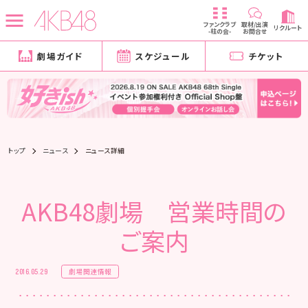
ファンクラブ
取材/出演
リクルート
-柱の会-
お問合せ
劇場ガイド
スケジュール
チケット
トップ
ニュース
ニュース詳細
AKB48劇場 営業時間の
ご案内
劇場関連情報
2016.05.29