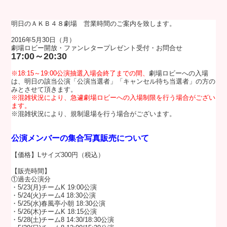
明日のＡＫＢ４８劇場 営業時間のご案内を致します。
2016年5月30日（月）
劇場ロビー開放・ファンレタープレゼント受付・お問合せ
17:00～20:30
※18:15～19:00
公演抽選入場会終了までの間、
劇場ロビーへの入場
は、明日の該当公演「公演当選者」「キャンセル待ち当選者」の方の
みとさせて頂きます。
※
混雑状況により、急遽劇場ロビーへの入場制限を行う場合がござい
ます。
※混雑状況により、規制退場を行う場合がございます。
公演メンバーの集合写真販売について
【価格】Lサイズ300円（税込）
【販売時間】
①過去公演分
・5/23(月)チームK 19:00公演
・5/24(火)チーム4 18:30公演
・5/25(水)春風亭小朝 18:30公演
・5/26(木)チームK 18:15公演
・5/28(土)
チーム8 14:30/18:30公演