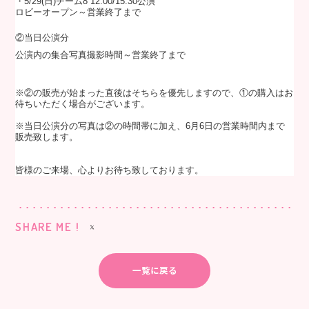
・5/29(日)
チーム8 12:00/15:30公演
ロビーオープン～営業終了まで
②当日公演分
公演内の集合写真撮影時間～営業終了まで
※②の販売が始まった直後はそちらを優先しますので、①の購入はお
待ちいただく場合がございます
。
※当日公演分の写真は②の時間帯に加え、6月6日の営業時間内まで
販売致します。
皆様のご来場、心よりお待ち致しております。
SHARE ME !
一覧に戻る