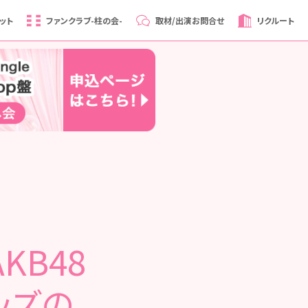
ット
ファンクラブ
-柱の会-
取材/出演
お問合せ
リクルート
AKB48
ッズの