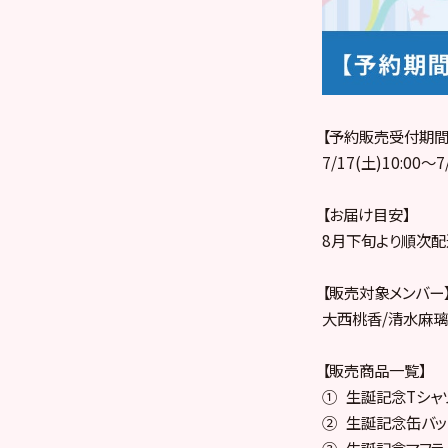
【予約販売受付期間
7/17(土)10:00～7
【お届け目安】
8月下旬より順次
【販売対象メンバー
大西桃香/清水麻
【販売商品一覧】
① 生誕記念Tシャツ
② 生誕記念缶バッジ
③ 生誕記念マフラー