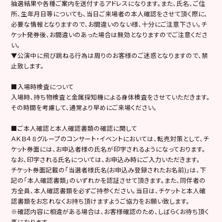
抽選結果や各種ご案内を送付するアドレスになります。また、氏名、ご住
所、生年月日等についても、当日ご来場者の本人確認をさせて頂く際に、
必要な情報となりますので、お間違いのない様、十分にご注意下さい。チ
ケット発券後、お間違いのあった場合は無効となりますのでご注意くださ
い。
▼
公演中に飛び跳ねる行為は周りのお客様のご迷惑となりますので、禁
止致します。
■入場時検査について
入場時、
持ち物検査と金属探知機による身体検査
をさせていただきます。
その時間を考慮して、通常より早めにご来場ください。
■ご本人確認と本人確認書類の確認に関して
ＡＫＢ４８グループのコンサート・イベントにおいては、転売対策として、チ
ケット券面には、お申込者様の氏名が印字されるようになっております。
なお、印字される氏名については、お申込み時にご入力いただきます。
チケット券面記載の「当選者様氏名(お申込み登録されたお名前)」は、下
記の「本人確認書類」のいずれかを認証させて頂きます。
また、同伴者の
方全員、本人確認書類を必ずご持参ください。当日は、チケットと本人確
認書類をお忘れなくお持ち頂けますようご協力をお願い致します。
※確認内容に相違がある場合は、お客様確認のため、しばらくお待ち頂く
事になります。