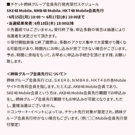
■チケット
姉妹グループ会員
先行発売受付スケジュール
SKE48 Mobile、NMB48 Mobile、HKT48 Mobile会員先行
・
6月15日(月)
10:00 ～
6月17日(水)
10:00まで
・当選結果発表：
6月18日(木)
18:00以降
※先着順ではございません。受付終了後、申込多数の場合は抽選により
当選者を決定させて頂きます。
※受付開始直後と終了間際は、多数のアクセス集中で大変繋がり難くな
る可能性があり、時間内にお申し込みが完了できない場合がございます。
予め、時間に余裕をもって、お早めに申込み手続きを頂けます様、お願い
致します。
＜姉妹グループ会員先行について＞
姉妹グループ会員先行とは、ＳＫＥ４８、ＮＭＢ４８、ＨＫＴ４８の各Mobile
サイトの有料会員を指します。
たとえば、AKB48 Mobile会員であり、
SKE48 Mobile会員という方は、AKB48 Mobile会員先行期間でお申込み
をし、姉妹グループ会員先行期間でもお申込みが可能となります。ただ
し、重複当選はございません。
※コンサート・イベントによっては、チケット先行対象が限定され、姉妹グ
ループ会員先行枠がない場合もございます。（例：○○Mobile会員先行受
付限定）