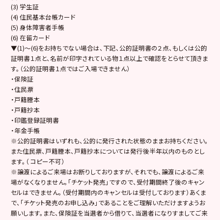
(3) 学生証
(4) 住民基本台帳カード
(5) 身体障害者手帳
(6) 在留カード
▼(1)～(6)をお持ちでない場合は、下記、公的証明書の２点、もしくは公的
証明書１点と、名前が印字されている物１点以上で確認をとらせて頂きま
す。（
公的証明書１点ではご入場できません
）
・保険証
・住民票
・戸籍謄本
・戸籍抄本
・印鑑登録証明書
・年金手帳
※
公的証明書はいずれも、公的に発行された状態のままお持ちください。
また住民票、戸籍謄本、戸籍抄本については発行後半年以内のものとし
ます。（ コピー不可）
※譲渡によるご来場はお断りしておりますが、それでも、譲渡によるご来
場がなくなりません。
「チケット発売」ですので、受付期間終了後のキャン
セルはできません。
（受付期間内のキャンセルは受付しております）あくま
で、「チケット発売のお申し込み」であることをご理解いただけますようお
願いします。また、保険証を当選者から借りて、当選者になりすましてご来