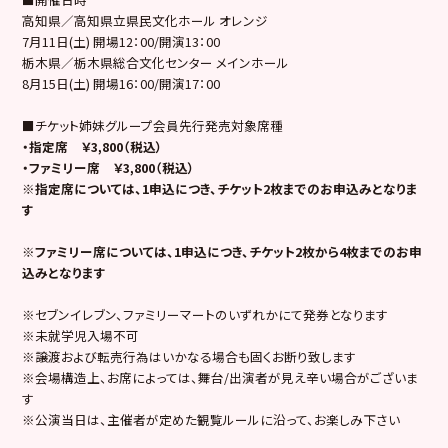
高知県／高知県立県民文化ホール オレンジ
7月11日(土) 開場12：00/開演13：00
栃木県／栃木県総合文化センター メインホール
8月15日(土) 開場16：00/開演17：00
■チケット
姉妹グループ会員先行
発売対象席種
・指定席 ￥3,800（税込）
・ファミリー席 ￥3,800（税込）
※指定席については、1申込につき、チケット2枚までのお申込みとなりま
す
※ファミリー席については、1申込につき、チケット2枚から4枚までのお申
込みとなります
※セブンイレブン、ファミリーマートのいずれかにて発券となります
※未就学児入場不可
※譲渡および転売行為はいかなる場合も固くお断り致します
※会場構造上、お席によっては、舞台/出演者が見え辛い場合がございま
す
※公演当日は、主催者が定めた観覧ルールに沿って、お楽しみ下さい