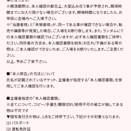
※開演間際は、本人確認の都合上、大変込み合う事が予想され、開演時
間までにお入り頂けない場合がございます。開場時間になりましたら、お
早目に会場内へご入場下さい。
※「当選者様」と「来場者様」が、同一である事が確認できない場合や、転
売や譲渡等が発覚した場合、ご入場をお断り致します。また、ランダムにて
の本人確認書類の確認ではございますが、必ず本人確認書類をご持参く
ださい。
同伴者の方含め、本人確認書類を紛失/お忘れ/不備がある等の
際は、ご本人確認ができないため、ご入場をお断りいたします。ご注意くだ
さい。
以上、予めご了承下さい。
■「本人照会」の方法について
氏名が記載されているチケット、主催者が指定する「本人確認書類」を使
用してご本人確認を行います。
■主催者指定の「本人確認書類」
※全てについて、コピー/手書き/期限切れ/使用不可の細工が施してある
物は不可です
▼顔写真付きの物は、1点をご持参下さい。下記がその対象となります。
(1) パスポート
(2) 運転免許証