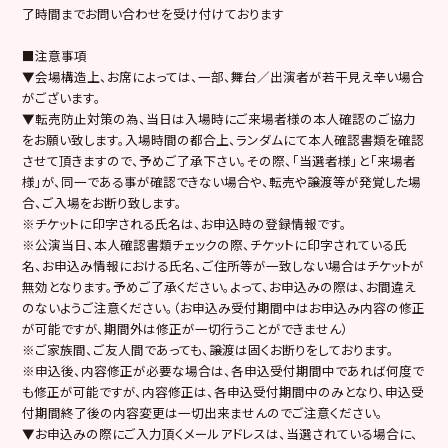
了時間までお問い合わせを受け付けております
■注意事項
▼会場構造上、お席によっては、一部、舞台／出演者が若干見え辛い場合
がございます。
▼転売防止対策の為、当日は入場時にご来場者様の本人確認のご協力
をお願い致します。入場時間の都合上、ランダムにて本人確認書類を確認
させて頂きますので、予めご了承下さい。
その際、「当選者様」と「来場者
様」が、同一である事が確認できない場合や、転売や譲渡等が発覚した場
合、ご入場をお断り致します。
※チケットに印字される氏名は、お申込時の登録情報です。
※公演当日、本人確認書類チェックの際、チケットに印字されている氏
名、お申込み情報における氏名、ご住所等が一致しない場合はチケットが
無効となります。予めご了承ください。よって、お申込みの際は、お間違え
のないようご注意ください。（お申込み受付期間中はお申込み内容の修正
が可能ですが、期間外は修正が一切行うことができません）
※ご家族間、ご友人間であっても、譲渡は固くお断りをしております。
※申込後、内容修正が必要な場合は、各申込受付期間中であれば何度で
も修正が可能ですが、内容修正は、各申込受付期間中のみとなり、申込受
付期間終了後の内容変更は一切出来ませんのでご注意ください。
▼
お申込みの際にご入力頂くメールアドレスは、当選されている場合に、