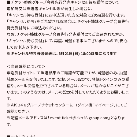
■チケット
姉妹グループ会員
先行発売キャンセル待ち受付について
追加席又は当選者キャンセル等が発生した場合に、
「キャンセル待ち受付」にお申込頂いた方を対象に2次抽選を行います。
「キャンセル待ち」をご希望される場合は、チケット姉妹グループ会員先行
発売受付時にお申込みください。
なお、チケット姉妹グループ会員先行発売受付にてご当選された方が、
「キャンセル待ち受付」にて、再度、当選する事はございませんので、安心
してお申込み下さい。
※キャンセル待ち当選発表は、
6月21日(日)
18:00以降になります
＜当選確認について＞
申込受付サイトにて当選結果のご確認が可能ですが、
当選者のみ、抽選
結果メールを配信いたします。
なお、メール設定で、登録ドメインのみの受
信や、メール受信を拒否されている場合は、メールが届かないことがござ
います。そのような方は、メールの設定を外していただくようにお願いしま
す。
※ＡＫＢ４８グループチケットセンターにログイン後「マイページ」にてご
確認ください。
※配信メールアドレスは「
event-ticket@akb48-group.com
」となりま
す。
■お申し込み方法