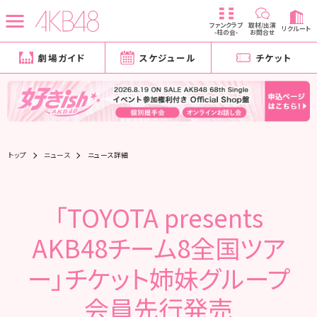
ファンクラブ
取材/出演
リクルート
-柱の会-
お問合せ
劇場ガイド
スケジュール
チケット
トップ
ニュース
ニュース詳細
「TOYOTA presents
AKB48チーム8全国ツア
ー」チケット姉妹グループ
会員先行発売