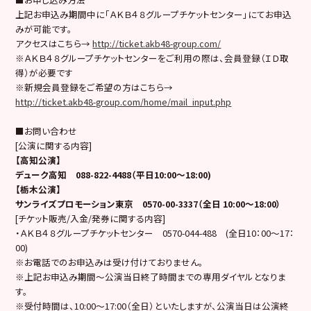
上記お申込み期間中に「ＡＫＢ４８グループチケットセンター」にてお申込
みが可能です。
アクセスはこちら→
http://ticket.akb48-group.com/
※ＡＫＢ４８グループチケットセンターをご利用の際は、会員登録（ＩＤ取
得）が必要です
※新規会員登録をご希望の方はこちら→
http://ticket.akb48-group.com/home/mail_input.php
■お問い合わせ
[公演に関する内容]
【高知公演】
デューク高知 088-822-4488（平日10:00～18:00)
【栃木公演】
サンライズプロモーション東京 0570-00-3337（全日 10:00～18:00）
[チケット販売/入金/発券に関する内容]
・ＡＫＢ４８グループチケットセンター
0570-044-488
(全日10：00～17：
00)
※お電話でのお申込みは受け付けておりません。
※
上記お申込み期間～公演当日終了時間まで
の専用ダイヤルとなりま
す。
※受付時間は、10:00～17:00（
全日
）といたしますが、公演当日は公演終