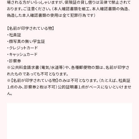
場される方がいらっしゃいますが、保険証の貸し借りは法律で禁止されて
おります。ご注意ください。（
本人確認書類を細工、本人確認書類の偽造、
偽造した本人確認書類の使用は全て犯罪行為です
）
【名前が印字されている物】
・社員証
・顔写真の無い学生証
・クレジットカード
・キャッシュカード
・診察券
※公共料金請求書（電気/水道等）や、各種郵便物の類は、名前が印字さ
れたものであっても不可となります。
※
【名前が印字されている物】のみは不可となります。
（たとえば、社員証
１点のみ、診察券２枚は不可）
公的証明書１点がベースにないといけませ
ん。