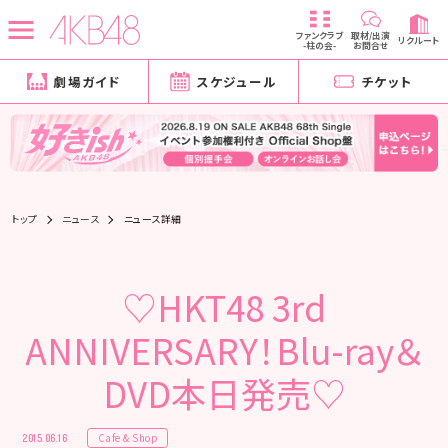
ファンクラブ
取材/出演
リクルート
-柱の会-
お問合せ
劇場ガイド
スケジュール
チケット
トップ
ニュース
ニュース詳細
♡HKT48 3rd
ANNIVERSARY！Blu-ray＆
DVD本日発売♡
Cafe & Shop
2015.06.16