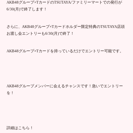
AKB48
グループ×
T
カードの
TSUTAYA/
ファミリーマートでの発行が
6/30(
月
)
で終了します！
さらに、
AKB48
グループ×
T
カードホルダー限定特典の
TSUTAYA
店頭
お渡し会エントリーも
6/30(
月
)
で終了！
AKB48
グループ×
T
カードを持っているだけでエントリー可能です。
AKB48
グループメンバーに会えるチャンスです！急いでエントリー
を！
詳細はこちら！