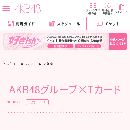
ファンクラブ
取材/出演
リクルート
-柱の会-
お問合せ
劇場ガイド
スケジュール
チケット
トップ
ニュース
ニュース詳細
AKB48グループ×Tカード
公式ニュース
2015.06.23