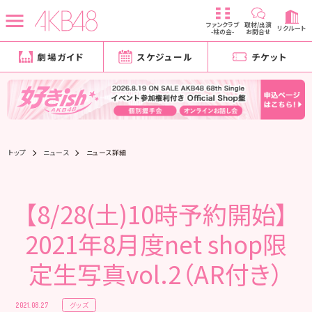
ファンクラブ
取材/出演
リクルート
-柱の会-
お問合せ
劇場ガイド
スケジュール
チケット
トップ
ニュース
ニュース詳細
【8/28(土)10時予約開始】
2021年8月度net shop限
定生写真vol.2（AR付き）
グッズ
2021.08.27