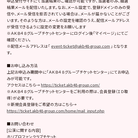
申込受付サイトにて当選結果のご確認が可能ですが、当選者のみ、抽選
結果メールを配信いたします。なお、メール設定で、登録ドメインのみの受
信や、メール受信を拒否されている場合は、メールが届かないことがござ
います。そのような方は、メールの設定を確認のうえ、配信メールアドレス
が受信できるように設定の変更をお願いします
※ＡＫＢ４８グループチケットセンターにログイン後「マイページ」にてご
確認ください。
※配信メールアドレスは「
event-ticket@akb48-group.com
」となりま
す。
■お申し込み方法
上記お申込み期間中に「ＡＫＢ４８グループチケットセンター」にてお申込
みが可能です。
アクセスはこちら→
https://ticket.akb48-group.com/
※ＡＫＢ４８グループチケットセンターをご利用の際は、会員登録（ＩＤ取
得）が必要です。
※新規会員登録をご希望の方はこちら→
https://ticket.akb48-group.com/home/mail_input.php
■お問い合わせ
[公演に関する内容]
ホリプロファンクラブチケット