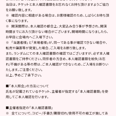
当日は、チケットと本人確認書類をお忘れなくお持ち頂けますようご協力
をお願い致します。
※ 確認内容に相違がある場合は、お客様確認のため、しばらくお待ち頂
く事になります。
※ 開演間際は、本人確認の都合上、大変込み合う事が予想され、開演
時間までにお入り頂けない場合がございます。開場時間になりましたら、
お早目に会場内へご入場下さい。
※ 「当選者様」と「来場者様」が、同一である事が確認できない場合や、
転売や譲渡等が発覚した場合、ご入場をお断り致します。
また、ランダムにての本人確認書類の確認ではございますが、必ず本人確
認書類をご持参ください。同伴者の方含め、本人確認書類を紛失/お忘
れ/不備がある等の際は、ご本人確認ができないため、ご入場をお断りい
たします。ご注意ください。
以上、予めご了承下さい。
■「本人照会」の方法について
氏名が記載されているチケット、主催者が指定する「本人確認書類」を使
用してご本人確認を行います。
■主催者指定の「本人確認書類」
※ 全てについて、コピー/手書き/期限切れ/使用不可の細工が施してあ