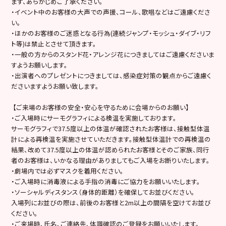
ます、あらかじめご了承ください。
・イベント中のお客様の大声での声援、コール、歌唱などはご遠慮くださ
い。
・ほかのお客様のご迷惑となる行為(連続ジャンプ・モッシュ・ダイブ・リフ
ト等)は禁止とさせて頂きます。
・一般の方からのスタンド花・アレンジ花につきましてはご遠慮くださいま
すようお願いします。
・出演者へのプレゼントにつきましては、感染症対策の観点からご遠慮く
ださいますようお願い致します。
【ご来場のお客様の安全・安心を守るために会場からのお願い】
・ご入場時にサーモグラフィによる検温を実施しております。
サーモグラフィで37.5度以上の体温が確認されたお客様は、接触型体温
計による再検温を実施させていただきます。接触型体温計での再検温の
結果、改めて37.5度以上の体温が認められたお客様とそのご家族、同行
者のお客様は、いかなる理由がありましてもご入場をお断りいたします。
・劇場内では必ずマスクを着用ください。
・ご入場時に消毒液による手指の消毒にご協力をお願いいたします。
・ソーシャルディスタンス（身体的距離）を確保してお並びください。
入場列にお並びの際は、前後のお客様と2m以上の間隔を空けてお並び
ください。
・ご来場時、氏名、ご連絡先、体調確認のご登録をお願いいたします。