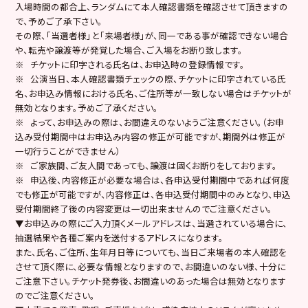
入場時間の都合上、ランダムにて本人確認書類を確認させて頂きますの
で、予めご了承下さい。
その際、「当選者様」と「来場者様」が、同一である事が確認できない場合
や、転売や譲渡等が発覚した場合、ご入場をお断り致します。
※ チケットに印字される氏名は、お申込時の登録情報です。
※ 公演当日、本人確認書類チェックの際、チケットに印字されている氏
名、お申込み情報における氏名、ご住所等が一致しない場合はチケットが
無効となります。予めご了承ください。
※ よって、お申込みの際は、お間違えのないようご注意ください。（お申
込み受付期間中はお申込み内容の修正が可能ですが、期間外は修正が
一切行うことができません）
※ ご家族間、ご友人間であっても、譲渡は固くお断りをしております。
※ 申込後、内容修正が必要な場合は、各申込受付期間中であれば何度
でも修正が可能ですが、内容修正は、各申込受付期間中のみとなり、申込
受付期間終了後の内容変更は一切出来ませんのでご注意ください。
▼お申込みの際にご入力頂くメールアドレスは、当選されている場合に、
抽選結果や各種ご案内を送付するアドレスになります。
また、氏名、ご住所、生年月日等についても、当日ご来場者の本人確認を
させて頂く際に、必要な情報となりますので、お間違いのない様、十分に
ご注意下さい。チケット発券後、お間違いのあった場合は無効となります
のでご注意ください。