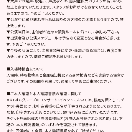
▼大声での発声、歌唱、ご声援などは、感染症拡大のリスクが高いため、
禁止とさせていただきます。 スタッフがお声がけをさせていただくことも
ありますので、予めご了承ください。
▼公演中に飛び跳ねる行為は周りのお客様のご迷惑となりますので、禁
止致します。
▼公演当日は、主催者が定めた観覧ルールに沿って、お楽しみ下さい。
▼出演者及び公演スケジュールは予告なく変更となる場合がございま
す。予めご了承ください。
▼今後の状況により、注意事項等に変更・追加がある場合は、再度ご案
内致しますので、随時ご確認をお願い致します。
■入場時検査について
入場時、持ち物検査と金属探知機による身体検査などを実施する場合が
ございます。その時間を考慮して、通常より早めにご来場ください。
■ご本人確認と本人確認書類の確認に関して
ＡＫＢ４８グループのコンサート・イベントにおいては、転売対策として、チ
ケット券面には、お申込者様の氏名が印字されるようになっております。
なお、印字される氏名については、お申込み時にご入力いただきます。
チケット券面記載の「当選者様氏名(お申込み登録されたお名前)」は、下
記の「本人確認書類」のいずれかを認証させて頂きます。
また、同伴者の方全員、本人確認書類を必ずご持参ください。