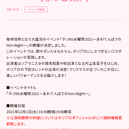
イベント情報
2021.10.19
毎年恒例となり大盛況のイベント「ホリNS水曜祭2021～あわてんぼうの
Hori-Night～」の開催が決定しました。
このイベントでは、歌やダンスはもちろん、ホリプロにしかできないコラボ
レーションが実現します。
出演者はソプラニスタの岡本知高や初出演となる村上佳菜子をはじめ、
ホリプロの下記タレントの出演が決定！クリスマスが近づいたこの日に、
楽しいパフォーマンスをお届けします！
■イベントタイトル
「ホリNS水曜祭2021～あわてんぼうのHori-Night～」
■開催日程
2021年12月1日(水) 18:00開場19:00開演
※公演時間等の詳細についてはホリプロオフィシャルHPにて随時情報更
新致します。