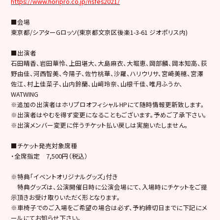
https://www.horipro.co.jp/nsfes2021/
■会場
東京都/シアターGロッソ(東京都文京区後楽1-3-61 ジオポリス内)
■出演者
石田晴香、岩田華怜、上田堪大、大島麻衣、大堀恵、岡部麟、岡本知高、荻
野由佳、河西智美、今陽子、佐竹桃華、沙羅、ハリウリサ、宮崎美穂、宮澤
佐江、村上佳菜子、山内鈴蘭、山﨑玲奈、山根千佳、唯月ふうか、
WATWING
※追加の出演者はホリプロオフィシャルHPにて随時情報更新致します。
※出演者はやむを得ず変更になることもございます。予めご了承下さい。
※出演メンバー変更に伴うチケット払い戻しは実施いたしません。
■チケット発売対象席種
・全席指定 7,500円（税込）
※特典「イベントオリジナルグッズ」付き
特典グッズは、公演開催日時に公演会場にて、入場時にチケットをご提
示頂きお受け取りいただく形となります。
※車椅子でのご入場をご希望の場合は必ず、予約締切日までに下記にメ
ールにてお知らせ下さい。