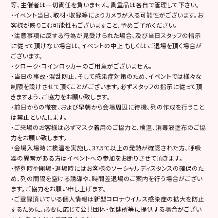
等、主催者は一切責任を負いません。貴重品は各自で管理して下さい。
・イベント当日、取材・収録等によりカメラが入る可能性がございます。お
客様が映りこむ可能性もございますこと、予めご了承ください。
・注意事項に反する行為が見受けられた場合、及び当日スタッフの指示
に従って頂けない場合は、イベントの中止 もしくは ご退場を頂く場合が
ございます。
・クローク・コインロッカーのご用意がございません。
・当日の事故・混乱防止、そして感染症対策のため、イベントでは様々な
制限を設けさせて頂くことがございます。必ずスタッフの指示に従って頂
きますよう、ご協力をお願い致します。
・前日からの徹夜、および早朝から会場周辺に待機、列の作成を行うこと
は禁止といたします。
・ご来場のお客様は必ずマスク着用のご協力と、検温、消毒液塗布のご協
力をお願い致します。
・会場入場時に検温を実施し、37.5℃以上の発熱が確認された方、呼吸
器の異常がある方はイベントへの参加をお断りさせて頂きます。
・整列時や開場・退場時にはお客様のソーシャルディスタンスの確保のた
め、列の間隔を空ける誘導や、時間差退場のご案内を行う場合がござい
ます。ご協力をお願い申し上げます。
・ご登録頂いている個人情報は新型コロナウイルス感染症の拡大を防止
するために、必要に応じて公共団体・保健所等に提供する場合がござい