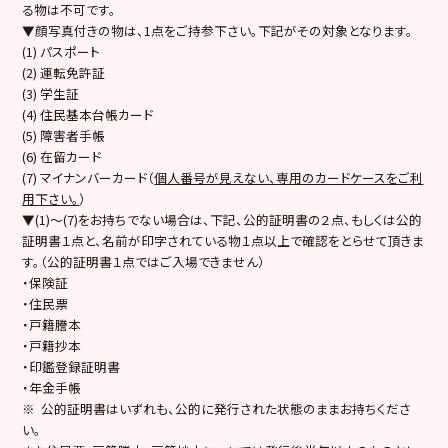
る物は不可です。
▼顔写真付きの物は、1点をご持参下さい。下記がその対象となります。
(1) パスポート
(2) 運転免許証
(3) 学生証
(4) 住民基本台帳カード
(5) 障害者手帳
(6) 在留カード
(7) マイナンバーカード（
個人番号が見えない、専用のカードケースをご利
用下さい。
）
▼(1)～(7)をお持ちでない場合は、下記、公的証明書の２点、もしくは公的
証明書１点と、名前が印字されている物１点以上で確認をとらせて頂きま
す。（公的証明書１点ではご入場できません）
・保険証
・住民票
・戸籍謄本
・戸籍抄本
・印鑑登録証明書
・年金手帳
※ 公的証明書はいずれも、公的に発行された状態のままお持ちくださ
い。