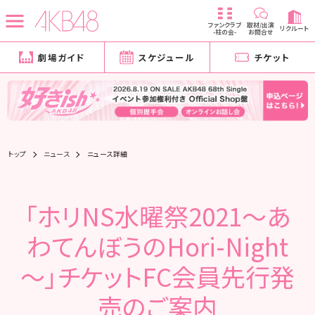
ファンクラブ
取材/出演
リクルート
-柱の会-
お問合せ
劇場ガイド
スケジュール
チケット
トップ
ニュース
ニュース詳細
「ホリNS水曜祭2021～あ
わてんぼうのHori-Night
～」チケットFC会員先行発
売のご案内