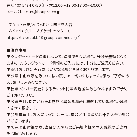
電話：03-5434-0750（月・木12:00～13:00/17:00～18:00）
メール：fanclub@horipro.co.jp
[チケット販売/入金/発券に関する内容]
・ＡＫＢ４８グループチケットセンター（
https://ticket.akb48-group.com/inquiry/
）
■注意事項
▼クレジットカード決済について、決済できない場合、当選が無効となり
ますので、クレジットカード情報のご入力には、十分にご注意ください。
▼譲渡および転売行為はいかなる場合も固くお断り致します。
▼公演中止の際を除いて、払い戻しは一切いたしません。予めご了承のう
え、お申し込みください。
▼出演メンバー変更によるチケット代等の返金は致しかねますので予め
ご了承ください。
▼公演当日、指定されたお座席と異なる場所に着席している場合、退場
とさせて頂きます。
▼会場構造上、お席によっては、一部、舞台／出演者が若干見え辛い場合
がございます。
▼転売防止対策の為、当日は入場時にご来場者様の本人確認のご協力
をお願い致します。