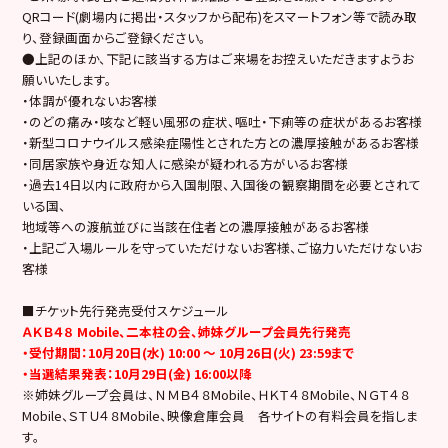
QRコード(劇場内に掲出・スタッフから配布)をスマートフォン等で読み取
り、登録画面からご登録ください。
●上記のほか、下記に該当する方はご来場をお控えいただきますようお
願いいたします。
・体調が優れないお客様
・のどの痛み・咳など軽い風邪の症状、嘔吐・下痢等の症状があるお客様
・新型コロナウイルス感染症陽性とされた方との濃厚接触があるお客様
・同居家族や身近な知人に感染が疑われる方がいるお客様
・過去14日以内に政府から入国制限、入国後の観察期間を必要とされて
いる国、
地域等への渡航並びに当該在住者との濃厚接触があるお客様
・上記ご入場ルールを守っていただけないお客様、ご協力いただけないお
客様
■チケット先行発売受付スケジュール
ＡＫＢ４８ Mobile、二本柱の会、姉妹グループ会員先行発売
・受付期間：10月20日(水) 10:00 ～ 10月26日(火) 23:59まで
・当選結果発表：10月29日(金) 16:00以降
※姉妹グループ会員は、ＮＭＢ４８Mobile、ＨＫＴ４８Mobile、ＮＧＴ４８
Mobile、ＳＴＵ４８Mobile、映像倉庫会員 各サイトの有料会員を指しま
す。