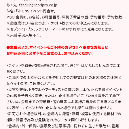
あて先：
fanclub@horipro.co.jp
件名：「ホリNSイベント問合せ」
本文：会員ID、お名前、お電話番号、車椅子希望の旨、予約番号、予約枚数
※指定席は1申込につき、チケット4枚までのお申込みとなります。
※セブンイレブン、ファミリーマートのいずれかにて発券となります。
※未就学児入場不可。
●
主催者より、本イベントをご予約のお客さまへ重要なお知らせ
お申込み前に必ず下記ご確認の上、お申込みください。
・チケットを紛失/盗難/破損された場合、再発行はいたしませんのでご注
意ください。
・会場内での脚立や台などを使用してのご観覧は他のお客様のご迷惑と
なりますので、ご遠慮ください。
・災害や天候、トラブルやアーティストの都合等により、止むを得ずイベント
の内容を予告なく変更、または中止する場合がございます事をご了承下
さい。尚、会場までの交通費・宿泊費等はお客様ご自身のご負担となりま
す。万が一、イベントが中止になった場合でも条件は変わりません。
・許可された場合以外は、会場内に録音・録画・複写に使用する機材での
撮影・録音行為及び危険物の持ちこみは固くお断りします。
・会場内・外で係員の指示及び注意事項に従わずに生じた事故や、盗難