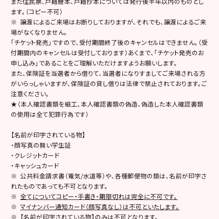
また住民票、戸籍謄本、戸籍抄本については発行後半年以内のものとし
ます。（コピー不可）
※ 譲渡によるご来場はお断りしておりますが、それでも、譲渡によるご来
場がなくなりません。
「チケット発売」ですので、受付期間終了後のキャンセルはできません。（受
付期間内のキャンセルは受付しております）あくまで、「チケット発売のお
申し込み」であることをご理解いただけますようお願いします。
また、保険証を当選者から借りて、当選者になりすましてご来場される方
がいらっしゃいますが、保険証の貸し借りは法律で禁止されております。ご
注意ください。
★（本人確認書類を細工、本人確認書類の偽造、偽造した本人確認書類
の使用は全て犯罪行為です）
【名前が印字されている物】
・顔写真の無い学生証
・クレジットカード
・キャッシュカード
※ 公共料金請求書（電気/水道等）や、各種郵便物の類は、名前が印字さ
れたものであっても不可となります。
※
全てについてコピー・手書き・期限切れは完全に不可です。
※
マイナンバー通知カード（顔写真なし）は不可といたします。
※
【名前が印字されている物】のみは不可となります。