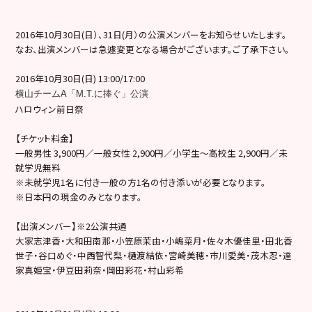
2016年10月30日(日）、31日(月）の公演メンバーをお知らせいたします。
なお、出演メンバーは急遽変更となる場合がございます。ご了承下さい。
2016年10月30日(日) 13:00/17:00
横山チームA「M.T.に捧ぐ」公演
ハロウィン前日祭
【チケット料金】
一般男性 3,900円／一般女性 2,900円／小学生～高校生 2,900円／未
就学児無料
※未就学児1名に付き一般の方1名の付き添いが必要となります。
※日本円の現金のみとなります。
【出演メンバー】※2公演共通
大家志津香・大和田南那・小笠原茉由・小嶋菜月・佐々木優佳里・田北香
世子・谷口めぐ・中西智代梨・樋渡結依・宮崎美穂・市川愛美・茂木忍・達
家真姫宝・伊豆田莉奈・岡田彩花・村山彩希