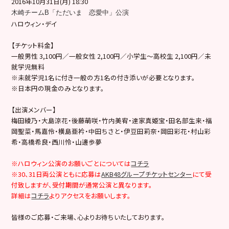
2016年10月31日(月) 18:30
木崎チームB「ただいま 恋愛中」公演
ハロウィン・デイ
【チケット料金】
一般男性 3,100円／一般女性 2,100円／小学生～高校生 2,100円／未
就学児無料
※未就学児1名に付き一般の方1名の付き添いが必要となります。
※日本円の現金のみとなります。
【出演メンバー】
梅田綾乃・大島涼花・後藤萌咲・竹内美宥・達家真姫宝・田名部生来・福
岡聖菜・馬嘉伶・横島亜衿・中田ちさと・伊豆田莉奈・岡田彩花・村山彩
希・高橋希良・西川怜・山邊歩夢
※ハロウィン公演のお願いごとについては
コチラ
※30、31日両公演ともに応募は
AKB48グループチケットセンター
にて受
付致しますが、受付期間が通常公演と異なります。
詳細は
コチラ
よりアクセスをお願いします。
皆様のご応募・ご来場、心よりお待ちいたしております。