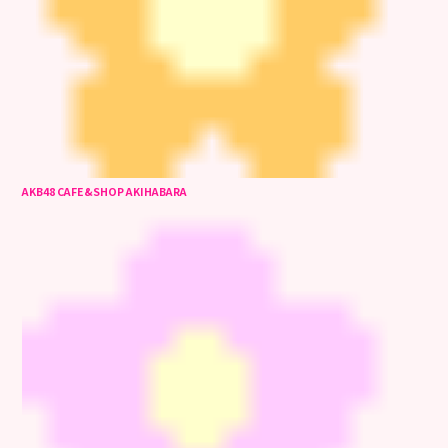
AKB48 CAFE&SHOP AKIHABARA