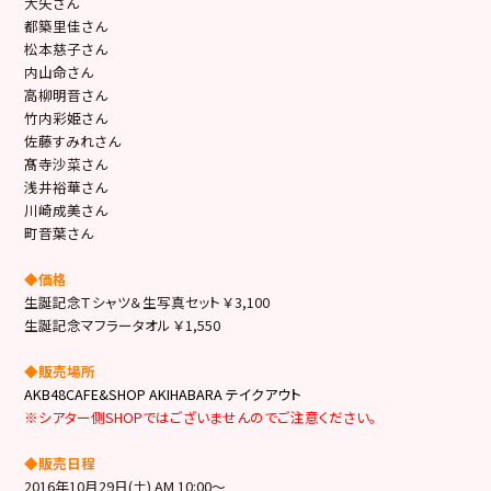
大矢さん
都築里佳さん
松本慈子さん
内山命さん
高柳明音さん
竹内彩姫さん
佐藤すみれさん
髙寺沙菜さん
浅井裕華さん
川崎成美さん
町音葉さん
◆価格
生誕記念Ｔシャツ＆生写真セット ￥3,100
生誕記念マフラータオル ￥1,550
◆販売場所
AKB48CAFE&SHOP AKIHABARA テイクアウト
※シアター側SHOPではございませんのでご注意ください。
◆販売日程
2016年10月29日(土) AM 10:00～