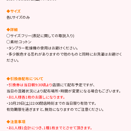
◆サイズ
各Lサイズのみ
◆詳細
○サイズ:フリー(表記に関しての取説入り)
○素材:コットン
・タンブラー乾燥機の使用はお避けください。
・多少脱色する恐れがありますので他のものと同時にお洗濯はお避けく
ださい。
◆引換券配布について
・
引換券は当日朝9:30頃より
店頭にて配布予定ですが、
当日の混雑状況により配布場所・時間が変更になる場合もございます。
・お1人様各1枚のお渡しになります。
・10月29日(土)22:00閉店時刻までの当日限り有効です。
有効期限を過ぎますと、無効になりますのでご注意ください。
◆注意事項
・お1人様1会計につき､1種1枚までとさせて頂きます。