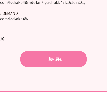
com/lod/akb48/-/detail/=/cid=akb48k16102801/
ON DEMAND
.com/lod/akb48/
一覧に戻る