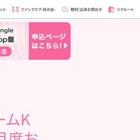
ット
ファンクラブ
-柱の会-
取材/出演
お問合せ
リクルート
ームK
月度お