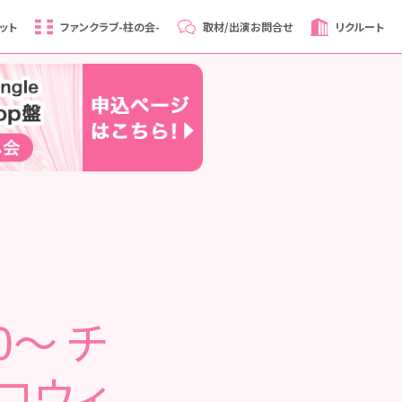
ット
ファンクラブ
-柱の会-
取材/出演
お問合せ
リクルート
0～ チ
ハロウィ