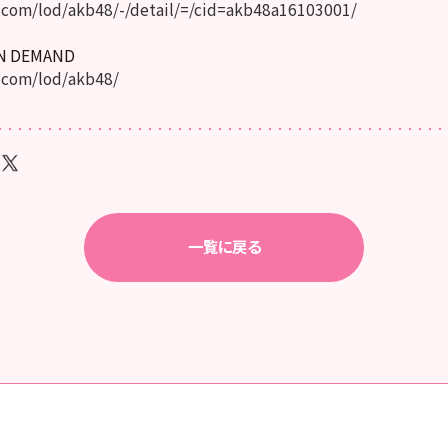
com/lod/akb48/-/detail/=/cid=akb48a16103001/
ON DEMAND
.com/lod/akb48/
一覧に戻る