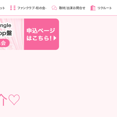
ット
ファンクラブ
-柱の会-
取材/出演
お問合せ
リクルート
介♡