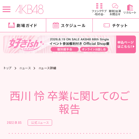
ファンクラブ
取材/出演
リクルート
-柱の会-
お問合せ
劇場ガイド
スケジュール
チケット
トップ
ニュース
ニュース詳細
西川 怜 卒業に関してのご
報告
公式ニュース
2022.01.05